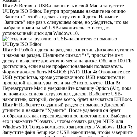
Шаг 2:
Вставьте USB-накопитель в свой Mac и запустите
UUByte ISO Editor. Внутри программы нажмите на опцию
"Записать", чтобы сделать загрузочный диск. Нажмите
"Записать" еще раз в следующем окне, но убедитесь, что вы
выбрали правильный USB-накопитель. Это создаст
установочный диск для Windows 10.
Шаг 3:
Разбейте диск на разделы, запустив Дисковую утилиту
и нажав на раздел. Щелкните символ "+", присвойте имя
диску и выделите достаточно места на диске. Обычно 100 ГБ
достаточно, если вы не профессиональный пользователь.
Формат должен быть MS-DOS (FAT).
Шаг 4:
Отключите все
USB-устройства, кроме установочного USB-накопителя и
проводной клавиатуры, если вы её используете.
Шаг 5:
Перезагрузите Mac и удерживайте клавишу Option (Alt), пока
не появится список загрузочных дисков. Выберите USB-
накопитель, который, скорее всего, будет называться EFIBoot.
Шаг 6:
Выберите созданный раздел с помощью Дисковой
утилиты и нажмите "Удалить". После удаления он будет
отображаться как нераспределенное пространство. Выберите
его и нажмите "Создать", чтобы создать раздел NTFS для
Windows 10. Теперь компьютер загрузится в Windows.
Шаг 7:
Запустите файл Setup.exe с USB-накопителя, чтобы завершить