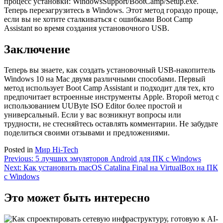
процесс установки: WindowsSupport/BootCamp/Setup.exe.
Теперь перезагрузитесь в Windows. Этот метод гораздо проще,
если вы не хотите сталкиваться с ошибками Boot Camp
Assistant во время создания установочного USB.
Заключение
Теперь вы знаете, как создать установочный USB-накопитель
Windows 10 на Mac двумя различными способами. Первый
метод использует Boot Camp Assistant и подходит для тех, кто
предпочитает встроенные инструменты Apple. Второй метод с
использованием UUByte ISO Editor более простой и
универсальный. Если у вас возникнут вопросы или
трудности, не стесняйтесь оставлять комментарии. Не забудьте
поделиться своими отзывами и предложениями.
Posted in
Мир Hi-Tech
Навигация
Previous:
5 лучших эмуляторов Android для ПК с Windows
Next:
Как установить macOS Catalina Final на VirtualBox на ПК
по
с Windows
записям
Это может быть интересно