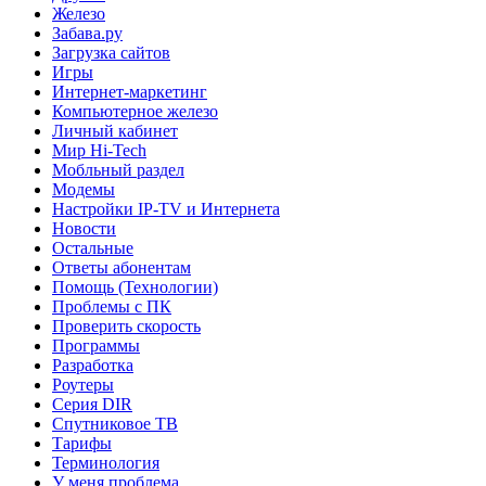
Железо
Забава.ру
Загрузка сайтов
Игры
Интернет-маркетинг
Компьютерное железо
Личный кабинет
Мир Hi-Tech
Мобльный раздел
Модемы
Настройки IP-TV и Интернета
Новости
Остальные
Ответы абонентам
Помощь (Технологии)
Проблемы с ПК
Проверить скорость
Программы
Разработка
Роутеры
Серия DIR
Спутниковое ТВ
Тарифы
Терминология
У меня проблема