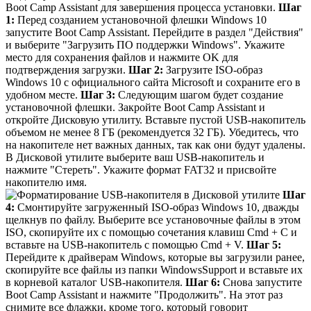
Boot Camp Assistant для завершения процесса установки.
Шаг
1:
Перед созданием установочной флешки Windows 10
запустите Boot Camp Assistant. Перейдите в раздел "Действия"
и выберите "Загрузить ПО поддержки Windows". Укажите
место для сохранения файлов и нажмите OK для
подтверждения загрузки.
Шаг 2:
Загрузите ISO-образ
Windows 10 с официального сайта Microsoft и сохраните его в
удобном месте.
Шаг 3:
Следующим шагом будет создание
установочной флешки. Закройте Boot Camp Assistant и
откройте Дисковую утилиту. Вставьте пустой USB-накопитель
объемом не менее 8 ГБ (рекомендуется 32 ГБ). Убедитесь, что
на накопителе нет важных данных, так как они будут удалены.
В Дисковой утилите выберите ваш USB-накопитель и
нажмите "Стереть". Укажите формат FAT32 и присвойте
накопителю имя.
Шаг
4:
Смонтируйте загруженный ISO-образ Windows 10, дважды
щелкнув по файлу. Выберите все установочные файлы в этом
ISO, скопируйте их с помощью сочетания клавиш Cmd + C и
вставьте на USB-накопитель с помощью Cmd + V.
Шаг 5:
Перейдите к драйверам Windows, которые вы загрузили ранее,
скопируйте все файлы из папки WindowsSupport и вставьте их
в корневой каталог USB-накопителя.
Шаг 6:
Снова запустите
Boot Camp Assistant и нажмите "Продолжить". На этот раз
снимите все флажки, кроме того, который говорит