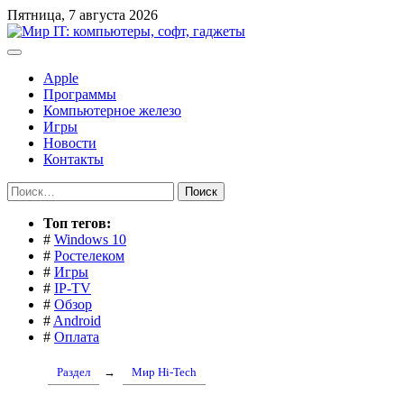
Перейти
Пятница, 7 августа 2026
к
содержимому
Apple
Программы
Компьютерное железо
Игры
Новости
Контакты
Найти:
Toп тегов:
#
Windows 10
#
Ростелеком
#
Игры
#
IP-TV
#
Обзор
#
Android
#
Оплата
Раздел
→
Мир Hi-Tech