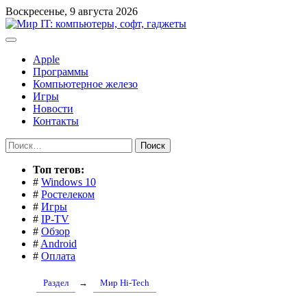
Перейти
Воскресенье, 9 августа 2026
к
содержимому
Apple
Программы
Компьютерное железо
Игры
Новости
Контакты
Найти:
Toп тегов:
#
Windows 10
#
Ростелеком
#
Игры
#
IP-TV
#
Обзор
#
Android
#
Оплата
Раздел
→
Мир Hi-Tech