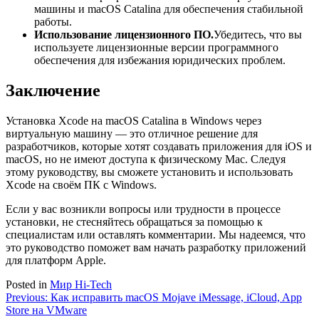
машины и macOS Catalina для обеспечения стабильной
работы.
Использование лицензионного ПО.
Убедитесь, что вы
используете лицензионные версии программного
обеспечения для избежания юридических проблем.
Заключение
Установка Xcode на macOS Catalina в Windows через
виртуальную машину — это отличное решение для
разработчиков, которые хотят создавать приложения для iOS и
macOS, но не имеют доступа к физическому Mac. Следуя
этому руководству, вы сможете установить и использовать
Xcode на своём ПК с Windows.
Если у вас возникли вопросы или трудности в процессе
установки, не стесняйтесь обращаться за помощью к
специалистам или оставлять комментарии. Мы надеемся, что
это руководство поможет вам начать разработку приложений
для платформ Apple.
Posted in
Мир Hi-Tech
Навигация
Previous:
Как исправить macOS Mojave iMessage, iCloud, App
Store на VMware
по