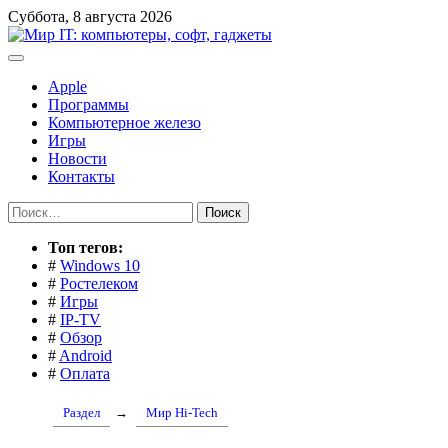
Перейти
Суббота, 8 августа 2026
к
содержимому
Apple
Программы
Компьютерное железо
Игры
Новости
Контакты
Найти:
Toп тегов:
#
Windows 10
#
Ростелеком
#
Игры
#
IP-TV
#
Обзор
#
Android
#
Оплата
Раздел
→
Мир Hi-Tech