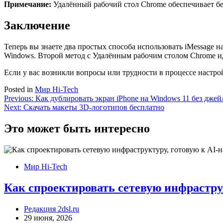
Примечание:
Удалённый рабочий стол Chrome обеспечивает бе
Заключение
Теперь вы знаете два простых способа использовать iMessage на
Windows. Второй метод с Удалённым рабочим столом Chrome иде
Если у вас возникли вопросы или трудности в процессе настро
Posted in
Мир Hi-Tech
Навигация
Previous:
Как дублировать экран iPhone на Windows 11 без дже
Next:
Скачать макеты 3D-логотипов бесплатно
по
записям
Это может быть интересно
Мир Hi-Tech
Как спроектировать сетевую инфрастру
Редакция 2dsl.ru
29 июня, 2026