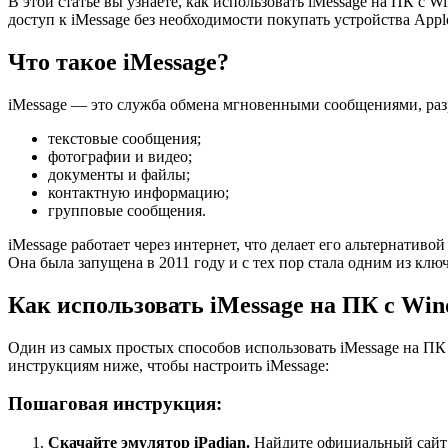
В этой статье вы узнаете, как использовать iMessage на ПК с
доступ к iMessage без необходимости покупать устройства Appl
Что такое iMessage?
iMessage — это служба обмена мгновенными сообщениями, разр
текстовые сообщения;
фотографии и видео;
документы и файлы;
контактную информацию;
групповые сообщения.
iMessage работает через интернет, что делает его альтернат
Она была запущена в 2011 году и с тех пор стала одним из клю
Как использовать iMessage на ПК с Win
Один из самых простых способов использовать iMessage на ПК 
инструкциям ниже, чтобы настроить iMessage:
Пошаговая инструкция:
Скачайте эмулятор iPadian.
Найдите официальный сайт 