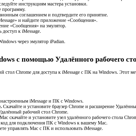
следуйте инструкциям мастера установки.
 программу.
зионным соглашением и подтвердите его принятие.
iMessage» и найдите приложение «Сообщения».
ение «Сообщения» на эмулятор.
 доступ к iMessage.
indows через эмулятор iPadian.
ndows с помощью Удалённого рабочего ст
й стол Chrome для доступа к iMessage с ПК на Windows. Этот ме
с настроенным iMessage и ПК с Windows.
.
Скачайте и установите браузер Chrome и расширение Удалённый
Удалённый рабочий стол Chrome.
Mac скачайте и установите узел удалённого рабочего стола Chro
код для подключения ПК с Windows к вашему Mac.
е управлять Mac с ПК и использовать iMessage.