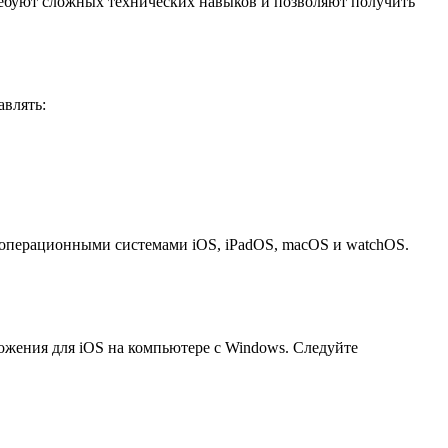
требуют сложных технических навыков и позволяют получить
авлять:
с операционными системами iOS, iPadOS, macOS и watchOS.
ложения для iOS на компьютере с Windows. Следуйте