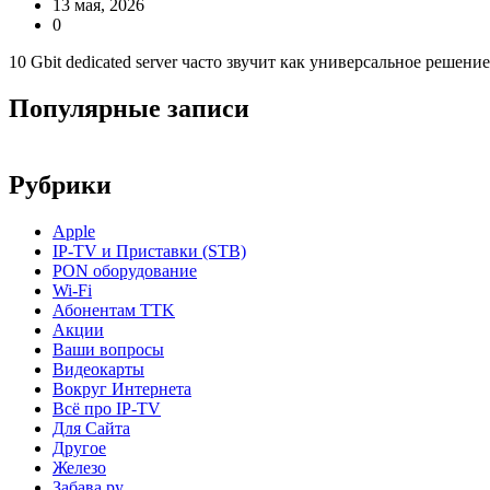
13 мая, 2026
0
10 Gbit dedicated server часто звучит как универсальное решени
Популярные записи
Рубрики
Apple
IP-TV и Приставки (STB)
PON оборудование
Wi-Fi
Абонентам TTK
Акции
Ваши вопросы
Видеокарты
Вокруг Интернета
Всё про IP-TV
Для Сайта
Другое
Железо
Забава.ру