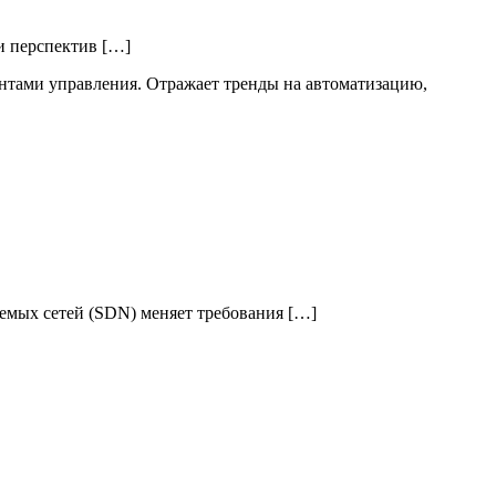
и перспектив […]
емых сетей (SDN) меняет требования […]