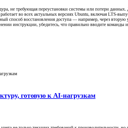
дура, не требующая переустановки системы или потери данных. Д
 работает во всех актуальных версиях Ubuntu, включая LTS-выпу
ный способ восстановления доступа — например, через вторую у
лнении инструкции, убедитесь, что правильно вводите команды 
ктуру, готовую к AI-нагрузкам
учета не только текущих требований к производительности, но 