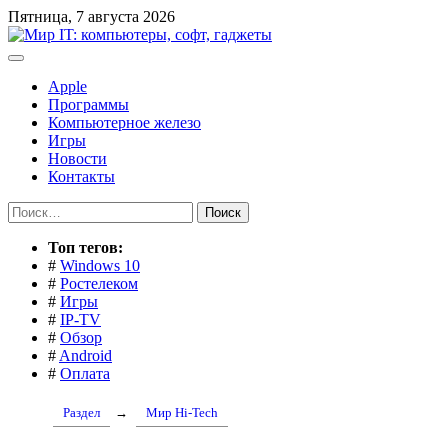
Перейти
Пятница, 7 августа 2026
к
содержимому
Apple
Программы
Компьютерное железо
Игры
Новости
Контакты
Найти:
Toп тегов:
#
Windows 10
#
Ростелеком
#
Игры
#
IP-TV
#
Обзор
#
Android
#
Оплата
Раздел
→
Мир Hi-Tech