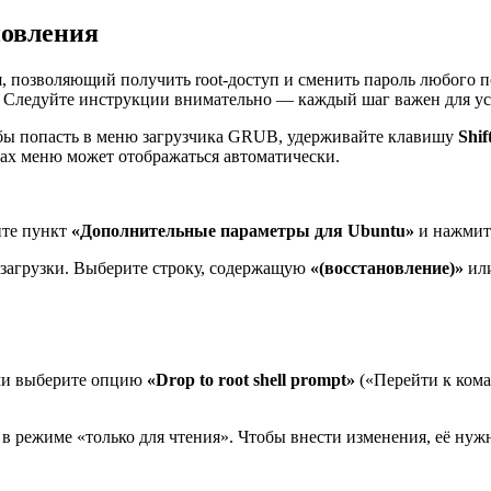
новления
 позволяющий получить root-доступ и сменить пароль любого по
е). Следуйте инструкции внимательно — каждый шаг важен для у
обы попасть в меню загрузчика GRUB, удерживайте клавишу
Shif
ах меню может отображаться автоматически.
те пункт
«Дополнительные параметры для Ubuntu»
и нажми
загрузки. Выберите строку, содержащую
«(восстановление)»
ил
ми выберите опцию
«Drop to root shell prompt»
(«Перейти к кома
в режиме «только для чтения». Чтобы внести изменения, её нуж