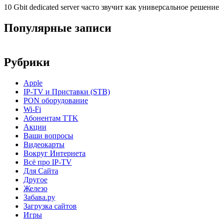
10 Gbit dedicated server часто звучит как универсальное решени
Популярные записи
Рубрики
Apple
IP-TV и Приставки (STB)
PON оборудование
Wi-Fi
Абонентам TTK
Акции
Ваши вопросы
Видеокарты
Вокруг Интернета
Всё про IP-TV
Для Сайта
Другое
Железо
Забава.ру
Загрузка сайтов
Игры