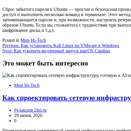
Сброс забытого пароля в Ubuntu — простая и безопасная проце
доступ и выполнить несколько команд в терминале. Этот метод
запоминающиеся пароли и, при возможности, настроить резерв
образом Ubuntu. Если вы столкнётесь с трудностями при выпо
шифрование диска и т.д.).
Posted in
Мир Hi-Tech
Навигация
Previous:
Как установить Kali Linux на VMware в Windows
Next:
Как ускорить медленный запуск macOS Catalina
по
записям
Это может быть интересно
Мир Hi-Tech
Как спроектировать сетевую инфрастру
Редакция 2dsl.ru
29 июня, 2026
0
Проектирование современной сетевой инфраструктуры требует 