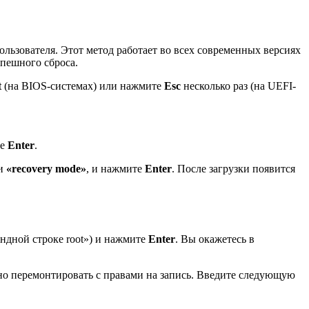
льзователя. Этот метод работает во всех современных версиях
спешного сброса.
t
(на BIOS-системах) или нажмите
Esc
несколько раз (на UEFI-
те
Enter
.
и
«recovery mode»
, и нажмите
Enter
. После загрузки появится
ндной строке root») и нажмите
Enter
. Вы окажетесь в
но перемонтировать с правами на запись. Введите следующую