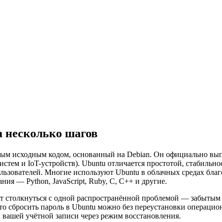
а несколько шагов
м исходным кодом, основанный на Debian. Он официально выпус
 систем и IoT-устройств). Ubuntu отличается простотой, стабильн
ьзователей. Многие используют Ubuntu в облачных средах благ
я — Python, JavaScript, Ruby, C, C++ и другие.
т столкнуться с одной распространённой проблемой — забытым 
то сбросить пароль в Ubuntu можно без переустановки операци
 вашей учётной записи через режим восстановления.