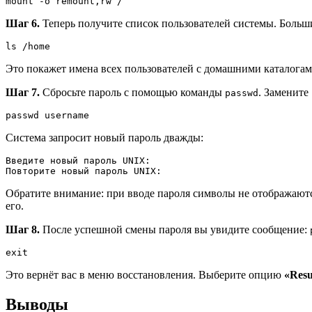
mount -o remount,rw /
Шаг 6.
Теперь получите список пользователей системы. Больши
ls /home
Это покажет имена всех пользователей с домашними каталогами
Шаг 7.
Сбросьте пароль с помощью команды
. Замените
passwd
passwd username
Система запросит новый пароль дважды:
Введите новый пароль UNIX:  

Повторите новый пароль UNIX:
Обратите внимание: при вводе пароля символы не отображаютс
его.
Шаг 8.
После успешной смены пароля вы увидите сообщение:
exit
Это вернёт вас в меню восстановления. Выберите опцию
«Res
Выводы