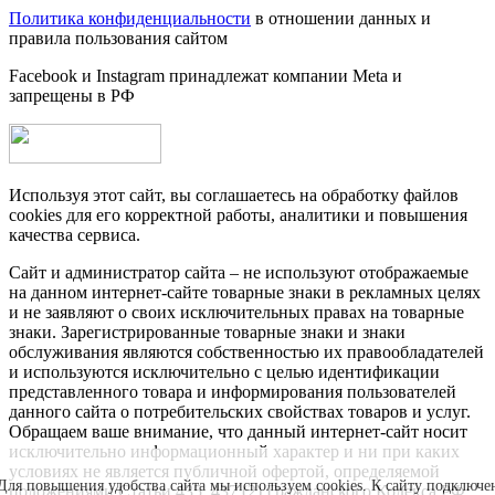
Политика конфиденциальности
в отношении данных и
правила пользования сайтом
Facebook и Instagram принадлежат компании Metа и
запрещены в РФ
Используя этот сайт, вы соглашаетесь на обработку файлов
cookies для его корректной работы, аналитики и повышения
качества сервиса.
Сайт и администратор сайта – не используют отображаемые
на данном интернет-сайте товарные знаки в рекламных целях
и не заявляют о своих исключительных правах на товарные
знаки. Зарегистрированные товарные знаки и знаки
обслуживания являются собственностью их правообладателей
и используются исключительно с целью идентификации
представленного товара и информирования пользователей
данного сайта о потребительских свойствах товаров и услуг.
Обращаем ваше внимание, что данный интернет-сайт носит
исключительно информационный характер и ни при каких
условиях не является публичной офертой, определяемой
Для повышения удобства сайта мы используем cookies. К сайту подключе
положениями Статьи 435, 437 (2) Гражданского Кодекса РФ;