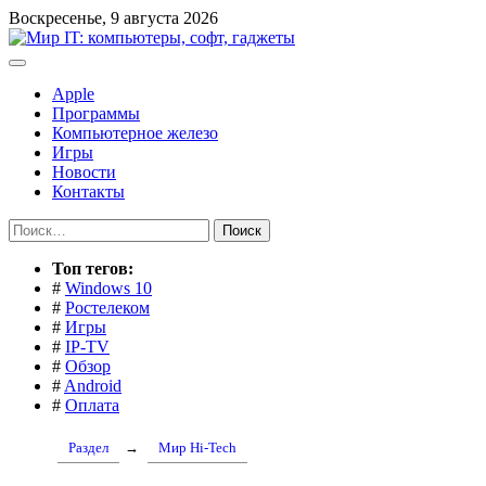
Перейти
Воскресенье, 9 августа 2026
к
содержимому
Apple
Программы
Компьютерное железо
Игры
Новости
Контакты
Найти:
Toп тегов:
#
Windows 10
#
Ростелеком
#
Игры
#
IP-TV
#
Обзор
#
Android
#
Оплата
Раздел
→
Мир Hi-Tech