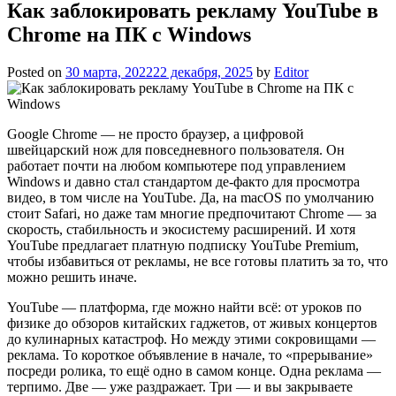
Как заблокировать рекламу YouTube в
Chrome на ПК с Windows
Posted on
30 марта, 2022
22 декабря, 2025
by
Editor
Google Chrome — не просто браузер, а цифровой
швейцарский нож для повседневного пользователя. Он
работает почти на любом компьютере под управлением
Windows и давно стал стандартом де-факто для просмотра
видео, в том числе на YouTube. Да, на macOS по умолчанию
стоит Safari, но даже там многие предпочитают Chrome — за
скорость, стабильность и экосистему расширений. И хотя
YouTube предлагает платную подписку YouTube Premium,
чтобы избавиться от рекламы, не все готовы платить за то, что
можно решить иначе.
YouTube — платформа, где можно найти всё: от уроков по
физике до обзоров китайских гаджетов, от живых концертов
до кулинарных катастроф. Но между этими сокровищами —
реклама. То короткое объявление в начале, то «прерывание»
посреди ролика, то ещё одно в самом конце. Одна реклама —
терпимо. Две — уже раздражает. Три — и вы закрываете