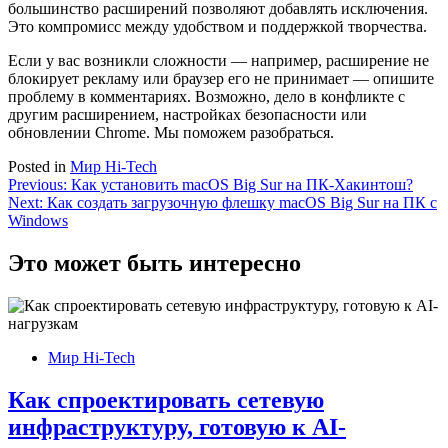
большинство расширений позволяют добавлять исключения.
Это компромисс между удобством и поддержкой творчества.
Если у вас возникли сложности — например, расширение не
блокирует рекламу или браузер его не принимает — опишите
проблему в комментариях. Возможно, дело в конфликте с
другим расширением, настройках безопасности или
обновлении Chrome. Мы поможем разобраться.
Posted in
Мир Hi-Tech
Навигация
Previous:
Как установить macOS Big Sur на ПК-Хакинтош?
Next:
Как создать загрузочную флешку macOS Big Sur на ПК с
по
Windows
записям
Это может быть интересно
Мир Hi-Tech
Как спроектировать сетевую
инфраструктуру, готовую к AI-