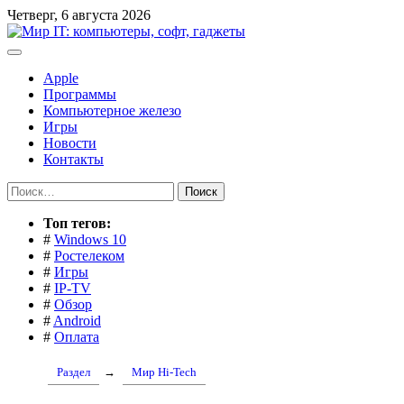
Перейти
Четверг, 6 августа 2026
к
содержимому
Apple
Программы
Компьютерное железо
Игры
Новости
Контакты
Найти:
Toп тегов:
#
Windows 10
#
Ростелеком
#
Игры
#
IP-TV
#
Обзор
#
Android
#
Оплата
Раздел
→
Мир Hi-Tech