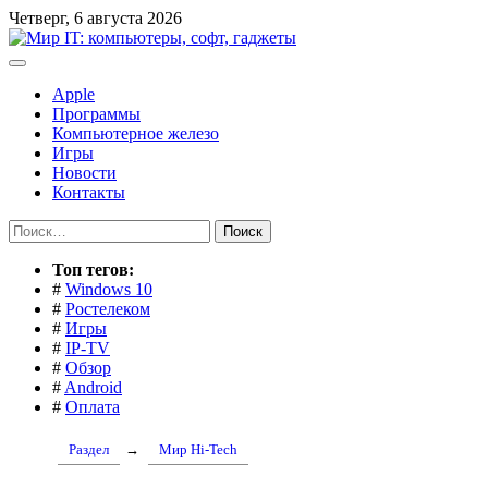
Перейти
Четверг, 6 августа 2026
к
содержимому
Apple
Программы
Компьютерное железо
Игры
Новости
Контакты
Найти:
Toп тегов:
#
Windows 10
#
Ростелеком
#
Игры
#
IP-TV
#
Обзор
#
Android
#
Оплата
Раздел
→
Мир Hi-Tech