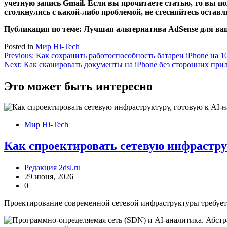
учетную запись Gmail. Если вы прочитаете статью, то вы п
столкнулись с какой-либо проблемой, не стесняйтесь остав
Публикация по теме: Лучшая альтернатива AdSense для ваш
Posted in
Мир Hi-Tech
Навигация
Previous:
Как сохранить работоспособность батареи iPhone на 
Next:
Как сканировать документы на iPhone без сторонних пр
по
записям
Это может быть интересно
Мир Hi-Tech
Как спроектировать сетевую инфрастру
Редакция 2dsl.ru
29 июня, 2026
0
Проектирование современной сетевой инфраструктуры требует 