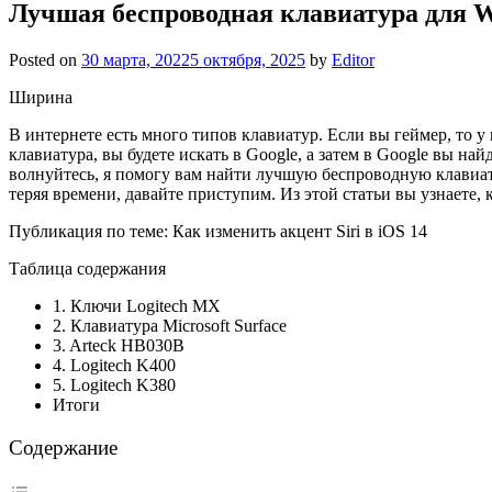
Лучшая беспроводная клавиатура для W
Posted on
30 марта, 2022
5 октября, 2025
by
Editor
Ширина
В интернете есть много типов клавиатур. Если вы геймер, то 
клавиатура, вы будете искать в Google, а затем в Google вы на
волнуйтесь, я помогу вам найти лучшую беспроводную клавиат
теряя времени, давайте приступим. Из этой статьи вы узнаете,
Публикация по теме: Как изменить акцент Siri в iOS 14
Таблица содержания
1. Ключи Logitech MX
2. Клавиатура Microsoft Surface
3. Arteck HB030B
4. Logitech K400
5. Logitech K380
Итоги
Содержание