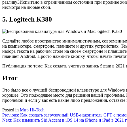
разливу3Испытано в ограниченном состоянии при проливе жидк
несмотря на любые сбои.
5. Logitech K380
: ogitech K380
Сделайте любое пространство минималистичным, современным 
на компьютере, смартфоне, планшете и других устройствах. Те
набора текста на рабочем столе на своем смартфоне и планшет
планшет Android. Просто нажмите кнопку, чтобы начать печатат
Публикация по теме: Как создать учетную запись Steam в 2021 
Итог
Это было все о лучшей беспроводной клавиатуре для Windows и
хорошее. Это подходящее место для решения вашей проблемы. П
проблемой и если у вас есть какие-либо предложения, оставьт
Posted in
Мир Hi-Tech
Навигация
Previous:
Как создать загрузочный USB-накопитель GPT с помо
Next:
Как изменить Siri Accent в iOS 14 на iPhone и iPad в 2021 
по