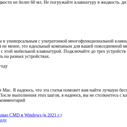
ости не более 60 мл. Не погружайте клавиатуру в жидкость. диз
и универсальным с ультратонкой многофункциональной клавиату
м не менее, это идеальный компаньон для вашей повседневной м
е с этой мобильной клавиатурой. Подключайте до трех устройств
ь на разных устройствах.
году
 Mac. Я надеюсь, что эта статья поможет вам найти лучшую бес
осле выполнения этих шагов, я надеюсь, вы не столкнетесь с к
е комментарий
щью CMD в Windows (в 2021 г.)
году