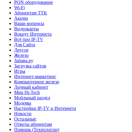
PON оборудование
Wi-Fi
Абонентам TTK
Акции
Ваши вопросы
Видеокарты
Вокруг Интернета
Всё про IP-TV
Для Сайта
Другое
Железо
Забава.ру
Загрузка сайтов
Игры
Интернет-маркетинг
Компьютерное железо
Личный кабинет
Мир Hi-Tech
Мобльный раздел
Модемы
Настройки IP-TV и Интернета
Новости
Остальные
Ответы абонентам
Помощь (Технологии)