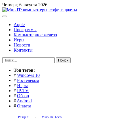
Перейти
Четверг, 6 августа 2026
к
содержимому
Apple
Программы
Компьютерное железо
Игры
Новости
Контакты
Найти:
Toп тегов:
#
Windows 10
#
Ростелеком
#
Игры
#
IP-TV
#
Обзор
#
Android
#
Оплата
Раздел
→
Мир Hi-Tech