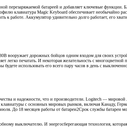
енной перезаряжаемой батареей и добавляет ключевые функции.
офилю клавиатура Magic Keyboard обеспечивает необычайно рас
ть к работе. Аккумулятор удивительно долго работает, его хват
B030B вооружает дорожных бойцов одним входом для своих устр
яет легко печатать. И некоторая желательность с многоцветной п
ы будете использовать его всего пару часов в день с выключенн
ачества и надежности, что и производители. Logitech — мирово
 клавиатуры с основных мировых рынков, включая Канаду, Гер
ля. До 18 месяцев работы от батареи2Срок службы батареи мож
добному выключателю. И энергосберегающая технология, которая