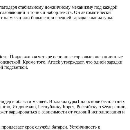
 Благодаря стабильному ножничному механизму под каждой
слабляющий и точный набор текста. Он автоматически
ит на месяц или больше при средней зарядке клавиатуры.
ойств. Поддерживая четыре основные торговые операционные
одсветкой. Кроме того, Arteck утверждает, что одной зарядки
ой подсветкой.
й лидер в области мышей. И клавиатуры1 на основе бесплатных
манию, Индонезию, Республику Корея, Российскую Федерацию,
ет варьироваться в зависимости от условий использования и
 продлевает срок службы батареи. Устойчивость к