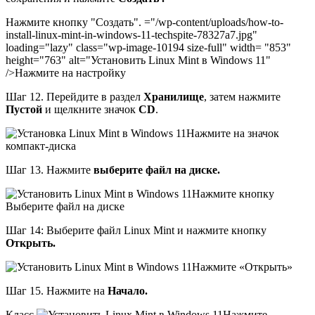
Нажмите кнопку "Создать". ="/wp-content/uploads/how-to-
install-linux-mint-in-windows-11-techspite-78327a7.jpg"
loading="lazy" class="wp-image-10194 size-full" width= "853"
height="763" alt="Установить Linux Mint в Windows 11"
/>Нажмите на настройку
Шаг 12. Перейдите в раздел
Хранилище
, затем нажмите
Пустой
и щелкните значок
CD
.
Нажмите на значок
компакт-диска
Шаг 13. Нажмите
выберите файл на диске.
Нажмите кнопку
Выберите файл на диске
Шаг 14: Выберите файл Linux Mint и нажмите кнопку
Открыть.
Нажмите «Открыть»
Шаг 15. Нажмите на
Начало.
Класс
Нажмите