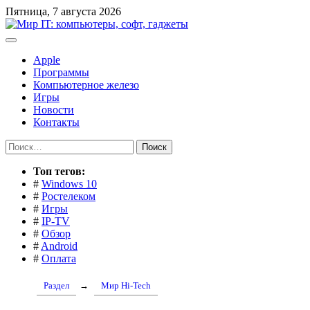
Перейти
Пятница, 7 августа 2026
к
содержимому
Apple
Программы
Компьютерное железо
Игры
Новости
Контакты
Найти:
Toп тегов:
#
Windows 10
#
Ростелеком
#
Игры
#
IP-TV
#
Обзор
#
Android
#
Оплата
Раздел
→
Мир Hi-Tech