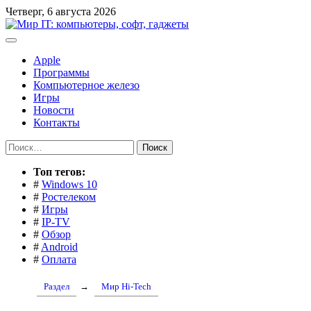
Перейти
Четверг, 6 августа 2026
к
содержимому
Apple
Программы
Компьютерное железо
Игры
Новости
Контакты
Найти:
Toп тегов:
#
Windows 10
#
Ростелеком
#
Игры
#
IP-TV
#
Обзор
#
Android
#
Оплата
Раздел
→
Мир Hi-Tech