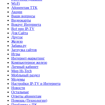
Wi-Fi
Абонентам TTK
Акции
Ваши вопросы
Видеокарты
Вокруг Интернета
Всё про IP-TV
Для Сайта
Другое
Железо
Забава.ру
Загрузка сайтов
Игры
Интернет-маркетинг
Компьютерное железо
Личный кабинет
Мир Hi-Tech
Мобльный раздел
Модемы
Настройки IP-TV и Интернета
Новости
Остальные
Ответы абонентам
Помощь (Технологии)
Проблемы с ПК