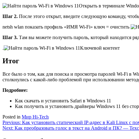
Открыть в терминале Wind
Шаг 2.
После этого открыт, введите следующую команду, чтоб
netsh wlan показать профиль «ИМЯ Wi-Fi» ключ = очистить
Шаг 3.
Там вы можете получить пароль, который находится ря
.
Ключевой контент
Итог
Все было о том, как для поиска и просмотра паролей Wi-Fi в 
столкнулись с какой-либо проблемой при использовании метод
Подробнее:
Как скачать и установить Safari в Windows 11
Как получить и установить драйверы Windows 11 без сто
Posted in
Мир Hi-Tech
Навигация
Previous:
Как установить статический IP-адрес в Kali Linux с п
Next:
Как преобразовать голос в текст на Android и ПК? — Тех
по