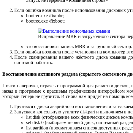
Запуск интерфейса «Командная строка»
Если ошибка возникла после использования дисковых ути
bootrec.exe /fixmbr;
bootrec.exe /fixboot;
Исправление MBR и загрузочного сектора чер
это восстановит запись МBR и загрузочный сектор.
Если ошибка возникла после установки на компьютер вто
После сканирования вашего жёсткого диска команда д
системой работать.
Восстановление активного раздела (скрытого системного ди
Почти наверняка, играясь с программой для разметки дисков, 
назад в программе с красивым графическим интерфейсом мож
который теперь не грузится. И снова нам придёт на помощь ком
Грузимся с диска аварийного восстановления и запускае
Запускаем консольную утилиту diskpart и выполняем в не
list disk (отображение всех физических дисков комп
sel disk 0 (выбираем первый диск, системный раздел
list partition (просматриваем список доступных разде