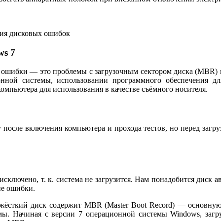
ия дисковых ошибок
ws 7
е ошибки — это проблемы с загрузочным сектором диска (MBR) 
онной системы, использовании программного обеспечения 
 компьютера для использования в качестве съёмного носителя.
 после включения компьютера и прохода тестов, но перед загру
сключено, т. к. система не загрузится. Нам понадобится диск 
ие ошибки.
жёсткий диск содержит MBR (Master Boot Record) — основную 
емы. Начиная с версии 7 операционной системы Windows, загр