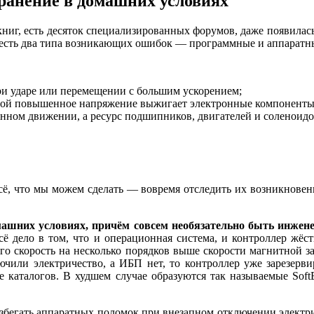
транение в домашних условиях
книг, есть десяток специализированных форумов, даже появилас
: есть два типа возникающих ошибок — программные и аппаратн
ри ударе или перемещении с большим ускорением;
орой повышенное напряжение выжигает электронные компоненты
оянном движении, а ресурс подшипников, двигателей и соленоидо
ё, что мы можем сделать — вовремя отследить их возникновени
ашних условиях, причём совсем необязательно быть инжен
сё дело в том, что и операционная система, и контроллер жёст
о скорость на несколько порядков выше скорости магнитной за
чили электричество, а ИБП нет, то контроллер уже зарезервир
е каталогов. В худшем случае образуются так называемые Soft
бегать аппаратных поломок при внезапном отключении электрич