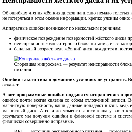
Неисправности жёсткого диска и их ус
Об ошибках чтения жёстких дисков написано немало толстых 
не потеряться в этом океане информации, крепко уясним одно
Аппаратные ошибки возникают по нескольким причинам:
физическое повреждение поверхностей жёсткого диска п
неисправность компьютерного блока питания, из-за кот
банальный возраст, ведь жёсткий диск находится в пост
Сгоревшая микросхема — результат неисправности блока
питания
Ошибки такого типа в домашних условиях не устранить.
Вс
откажет.
А вот программные ошибки поддаются исправлению в дом
ошибок почти всегда связана со сбоем отложенной записи. В
магнитную поверхность, ваши данные попадают в кэш, ведь ег
магнитный диск. А если до момента записи кэша у вас отклю
результате мы получим ошибки в файловой системе и систем
физически совершенно исправные.
ИБП — источник бесперебойного питания — помогает из