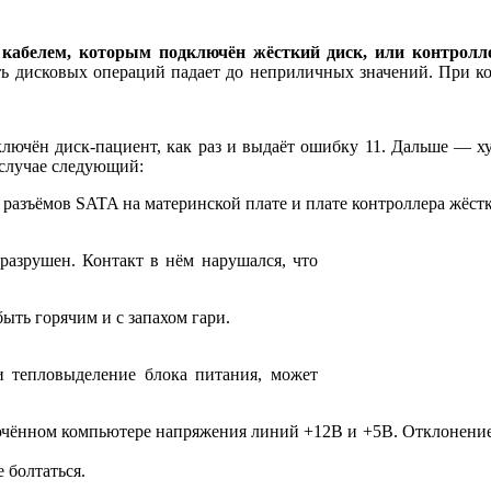
 кабелем, которым подключён жёсткий диск, или контролле
ь дисковых операций падает до неприличных значений. При к
лючён диск-пациент, как раз и выдаёт ошибку 11. Дальше — хуж
 случае следующий:
разъёмов SATA на материнской плате и плате контроллера жёстк
разрушен. Контакт в нём нарушался, что
ть горячим и с запахом гари.
и тепловыделение блока питания, может
ючённом компьютере напряжения линий +12В и +5В. Отклонение 
 болтаться.