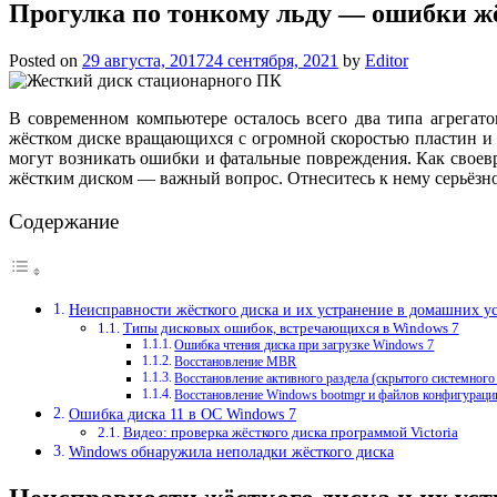
Прогулка по тонкому льду — ошибки жё
Posted on
29 августа, 2017
24 сентября, 2021
by
Editor
В современном компьютере осталось всего два типа агрега
жёстком диске вращающихся с огромной скоростью пластин и б
могут возникать ошибки и фатальные повреждения. Как своевр
жёстким диском — важный вопрос. Отнеситесь к нему серьёзно
Содержание
Неисправности жёсткого диска и их устранение в домашних у
Типы дисковых ошибок, встречающихся в Windows 7
Ошибка чтения диска при загрузке Windows 7
Восстановление MBR
Восстановление активного раздела (скрытого системного
Восстановление Windows bootmgr и файлов конфигураци
Ошибка диска 11 в ОС Windows 7
Видео: проверка жёсткого диска программой Victoria
Windows обнаружила неполадки жёсткого диска