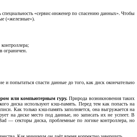
ь специальность «сервис-инженер по спасению данных». Чтобы
ые («железные»).
 контроллера;
в ограничен.
е и попытаться спасти данные до того, как диск окончательно
ером или компьютерным гуру.
Природа возникновения таких
кого диска используют кэш-память. Перед тем как попасть на
писи. Как только кэш-память заполняется, она выгружается на
ует на диске место под данные, но записать их не успеет. В
Bad — секторы диска, проблемные по логике контроллера, но
ества. Как минимум он даёт время корректно завершить