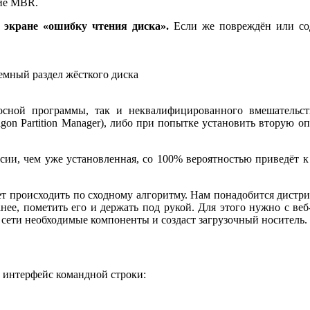
ние MBR.
экране «ошибку чтения диска».
Если же повреждён или сод
емный раздел жёсткого диска
осной программы, так и неквалифицированного вмешательств
ragon Partition Manager), либо при попытке установить вторую 
ии, чем уже установленная, со 100% вероятностью приведёт к
ет происходить по сходному алгоритму. Нам понадобится дистр
нее, пометить его и держать под рукой. Для этого нужно с веб-
из сети необходимые компоненты и создаст загрузочный носитель.
м интерфейс командной строки: