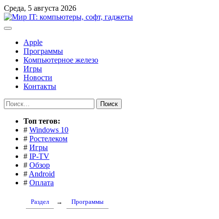
Перейти
Среда, 5 августа 2026
к
содержимому
Apple
Программы
Компьютерное железо
Игры
Новости
Контакты
Найти:
Toп тегов:
#
Windows 10
#
Ростелеком
#
Игры
#
IP-TV
#
Обзор
#
Android
#
Оплата
Раздел
→
Программы