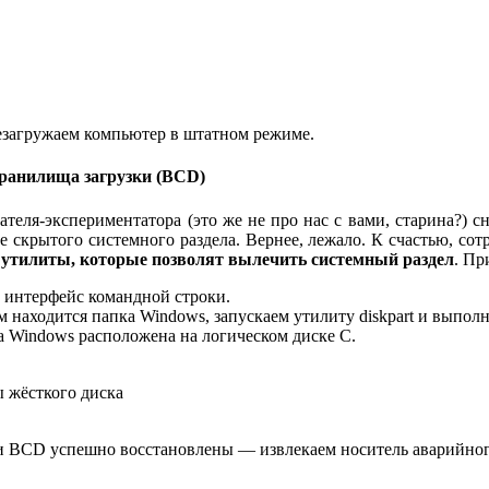
езагружаем компьютер в штатном режиме.
хранилища загрузки (BCD)
ателя-экспериментатора
(это же не про нас с вами, старина?)
сн
оге скрытого системного раздела. Вернее, лежало. К счастью, с
т утилиты, которые позволят вылечить системный раздел
. Пр
м интерфейс командной строки.
находится папка Windows, запускаем утилиту diskpart и выполня
а Windows расположена на логическом диске С.
ы жёсткого диска
и BCD успешно восстановлены — извлекаем носитель аварийного