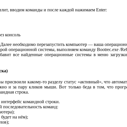
лит, вводим команды и после каждой нажимаем Enter:
ез консоль
 Далее необходимо перезапустить компьютер — ваша операционна
рой операционной системы, выполняем команду Bootrec.exe /Reb
обавит все найденные операционные системы в меню загрузки
ска)
вы присвоили какому-то разделу статус «активный», что автомато
но и за пару кликов мыши. Вот только беда в том, что програ
андная строка.
м интерфейс командной строки.
й последовательность команд:
ьютера);
 будет на нём);
лов);