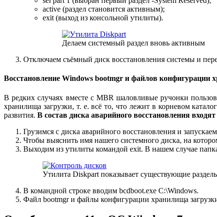
sel part 1 (выбран первый раздел -System Reserved);
active (раздел становится активным);
exit (выход из консольной утилиты).
Делаем системный раздел вновь активным
Отключаем съёмный диск восстановления системы и пер
Восстановление Windows bootmgr и файлов конфигурации 
В редких случаях вместе с MBR шаловливые ручонки пользов
хранилища загрузки, т. е. всё то, что лежит в корневом катал
развития.
В состав диска аварийного восстановления входя
Грузимся с диска аварийного восстановления и запускае
Чтобы выяснить имя нашего системного диска, на котором 
Выходим из утилиты командой exit. В нашем случае папк
Утилита Diskpart показывает существующие раздел
В командной строке вводим bcdboot.exe C:\Windows.
Файл bootmgr и файлы конфигурации хранилища загрузк