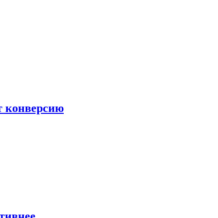
ет конверсию
ктивнее