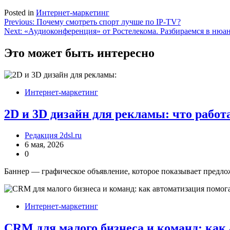
Posted in
Интернет-маркетинг
Навигация
Previous:
Почему смотреть спорт лучше по IP-TV?
Next:
«Аудиоконференция» от Ростелекома. Разбираемся в нюа
по
записям
Это может быть интересно
Интернет-маркетинг
2D и 3D дизайн для рекламы: что работ
Редакция 2dsl.ru
6 мая, 2026
0
Баннер — графическое объявление, которое показывает предло
Интернет-маркетинг
CRM для малого бизнеса и команд: как