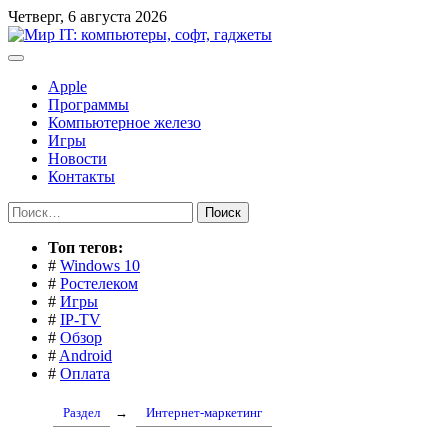
Перейти
Четверг, 6 августа 2026
к
содержимому
Apple
Программы
Компьютерное железо
Игры
Новости
Контакты
Найти:
Toп тегов:
#
Windows 10
#
Ростелеком
#
Игры
#
IP-TV
#
Обзор
#
Android
#
Оплата
Раздел
→
Интернет-маркетинг