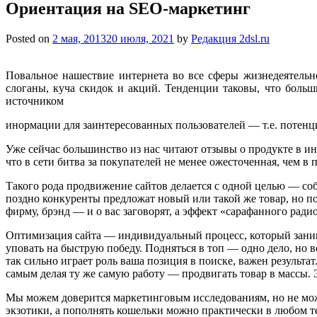
Ориентация на SEO-маркетинг
Posted on
2 мая, 2013
20 июля, 2021
by
Редакция 2dsl.ru
Повальное нашествие интернета во все сферы жизнедеятельн
слоганы, куча скидок и акций. Тенденции таковы, что бол
источником
инормации для заинтересованных пользователей — т.е. потенц
Уже сейчас большинство из нас читают отзывы о продукте в и
что в сети битва за покупателей не менее ожесточенная, чем 
Такого рода продвижение сайтов делается с одной целью — со
поздно конкуренты предложат новый или такой же товар, но по
фирму, брэнд — и о вас заговорят, а эффект «сарафанного ради
Оптимизация сайта — индивидуальный процесс, который занима
уповать на быструю победу. Подняться в топ — одно дело, но
так сильно играет роль ваша позиция в поиске, важен результа
самым делая ту же самую работу — продвигать товар в массы.
Мы можем доверится маркетинговым исследованиям, но не мож
экзотики, а пополнять кошельки можно практически в любом те