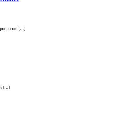
роцессов. […]
й […]