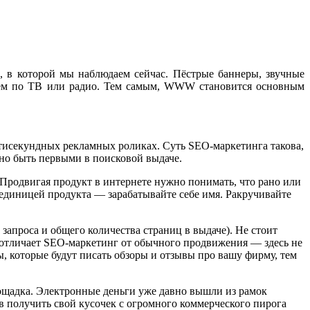
, в которой мы наблюдаем сейчас. Пёстрые баннеры, звучные
 чем по ТВ или радио. Тем самым, WWW становится основным
атисекундных рекламных роликах. Суть SEO-маркетинга такова,
жно быть первыми в поисковой выдаче.
 Продвигая продукт в интернете нужно понимать, что рано или
 единицей продукта — зарабатывайте себе имя. Ракручивайте
апроса и общего количества страниц в выдаче). Не стоит
и отличает SEO-маркетинг от обычного продвижения — здесь не
ы, которые будут писать обзоры и отзывы про вашу фирму, тем
ощадка. Электронные деньги уже давно вышли из рамок
в получить свой кусочек с огромного коммерческого пирога