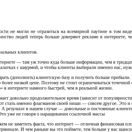
ости не могли не отразиться на всемирной паутине в том виде
ьшинство людей теперь больше доверяют рекламе в интернете,
иальных клиентов.
нтернете — там уж точно куда больше информации, чем в тридц
в палатках с шаурмой, и чтобы клиенты выбирали именно нас, ну
брать (дополнить) клиентскую базу и получить больше прибыли.
 более низкой цене. Поэтому не стоит ограничиваться точечной
о» в интернете намного быстрей, чем в реальной жизни.
ет довольно продолжительное время (зависит от популярности з
 вот стать именно флагманом своей ниши — совсем другое. Это 
т. А результат в нашем случае — довольные и постоянные клиент
 Это уже не говоря о наращивании ссылочной массы
ем не заметить факта, что интернет — отличная финансовая пл
рминале. И чем раньше вы это поймете, тем больше у вас шансо