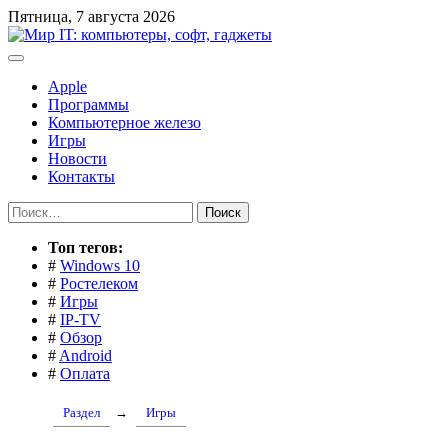
Перейти
Пятница, 7 августа 2026
к
содержимому
Apple
Программы
Компьютерное железо
Игры
Новости
Контакты
Найти:
Toп тегов:
#
Windows 10
#
Ростелеком
#
Игры
#
IP-TV
#
Обзор
#
Android
#
Оплата
Раздел
→
Игры