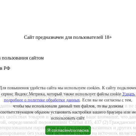
Сайт предназначен для пользователей 18+
 пользования сайтом
 в РФ
Для повышения удобства сайта мы используем cookies. К сайту подключе
сервис Яндекс.Метрика, который также использует файлы cookie.
Узнать
kies для его корректной работы, аналитики и повышения качества
подробнее о политике обработки данных
. Если вы не согласны с тем,
данном интернет-сайте товарные знаки в рекламных целях и не 
чтобы мы использовали данный тип файлов, то вы должны
ляются собственностью их правообладателей и используются ис
соответствующим образом установить настройки вашего браузера или не
ких свойствах товаров и услуг. Обращаем ваше внимание, что 
использовать сайт.
ртой, определяемой положениями Статьи 435, 437 (2) Гражданск
 авторизованным партнером или продавцом указанных и других 
Я согласен/согласна
опирование без указания активной ссылки на источник является