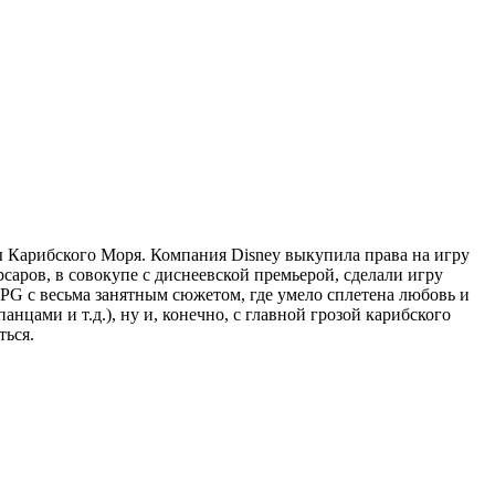
ты Карибского Моря. Компания Disney выкупила права на игру
ров, в совокупе с диснеевской премьерой, сделали игру
RPG с весьма занятным сюжетом, где умело сплетена любовь и
нцами и т.д.), ну и, конечно, с главной грозой карибского
ться.