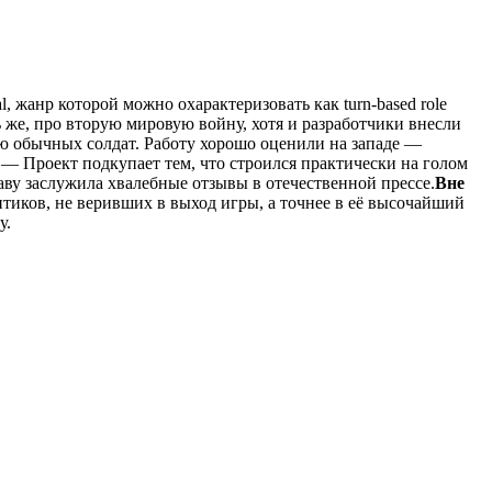
 жанр которой можно охарактеризовать как turn-based role
ть же, про вторую мировую войну, хотя и разработчики внесли
ию обычных солдат. Работу хорошо оценили на западе —
— Проект подкупает тем, что строился практически на голом
раву заслужила хвалебные отзывы в отечественной прессе.
Вне
птиков, не веривших в выход игры, а точнее в её высочайший
у.