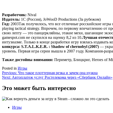
Разработчик:
Nival
Издатель:
1С (Россия), JoWooD Productions (За рубежом)
Год:
2003Так получилось, что все отличные росскийские игры в
playing tactical strategy. Впрочем, по первому впечатлению от
свою лепту — это панцеркляйны, этакие мехи, шагающие экзос
gamespot.com не скупился на оценку 8,2 из 10.
Лучшая отечеств
интузиазме. Только в конце разработки игру взялась издавать 
конкурса:
S.T.A.L.K.E.R. : Shadow of chernobyl (2007)
— украи
уровень. Первая игра серии вышла в 2007 году. Компания-разр
Также достойны внимания:
Периметр, Блицкриг, Heroes of Mi
Posted in
Игры
Навигация
Previous:
Что такое плоттерная резка и зачем она нужна
Next:
Автоплатеж услуг Ростелекома через «Сбербанк Онлайн»
по
записям
Это может быть интересно
Игры