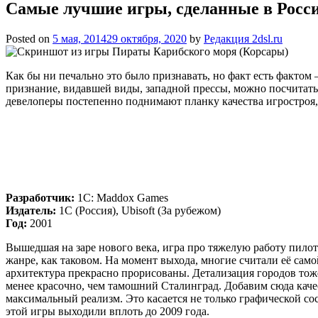
Самые лучшие игры, сделанные в Росс
Posted on
5 мая, 2014
29 октября, 2020
by
Редакция 2dsl.ru
Как бы ни печально это было признавать, но факт есть фактом
признание, видавшей виды, западной прессы, можно посчитать 
девелоперы постепенно поднимают планку качества игростроя, 
Разработчик:
1C: Maddox Games
Издатель:
1С (Россия), Ubisoft (За рубежом)
Год:
2001
Вышедшая на заре нового века, игра про тяжелую работу пилот
жанре, как таковом. На момент выхода, многие считали её само
архитектура прекрасно прорисованы. Детализация городов тоже
менее красочно, чем тамошний Сталинград. Добавим сюда каче
максимальный реализм. Это касается не только графической со
этой игры выходили вплоть до 2009 года.