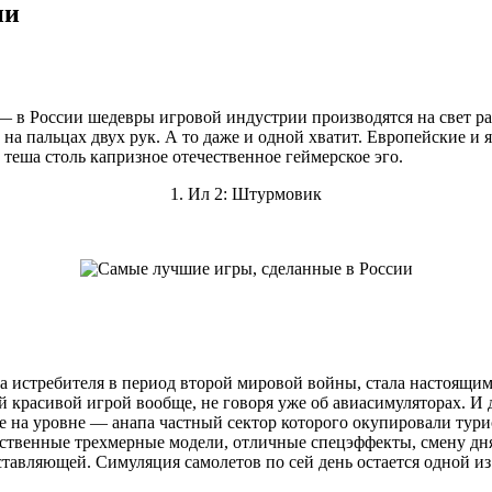
ии
 — в России шедевры игровой индустрии производятся на свет ра
на пальцах двух рук. А то даже и одной хватит. Европейские и 
теша столь капризное отечественное геймерское эго.
1. Ил 2: Штурмовик
а истребителя в период второй мировой войны, стала настоящим 
й красивой игрой вообще, не говоря уже об авиасимуляторах. И 
 на уровне — анапа частный сектор которого окупировали турис
ственные трехмерные модели, отличные спецэффекты, смену дня 
ставляющей. Симуляция самолетов по сей день остается одной и