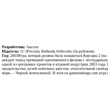
Разработчик:
Акелла
Издатель:
1С (Россия), Bethesda Softworks (За рубежом)
Год:
2003Игра, которая должна была называться Корсары 2 (на 
аккурат перед премьерой одноименного фильма с легендарны
одной из центровых проектов в игровой индустрии 2003 года. 
предательство, кучей побочных квестов, относительной свободо
моря — Черной жемчужиной. И хотя на gamerankings.com игра 