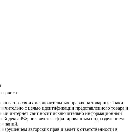
н
 сервиса.
заявляют о своих исключительных правах на товарные знаки.
ключительно с целью идентификации представленного товара и
данный интернет-сайт носит исключительно информационный
ого Кодекса РФ; не является аффилированным подразделением
компаний.
 нарушением авторских прав и ведет к ответственности в