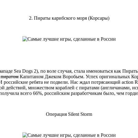
2. Пираты карибского моря (Корсары)
западе Sea Dogs 2), по воле случая, стала именоваться как Пира
м
пиратом
Капитаном Джеком Воробьем. Успех оригинальных Корса
И российские ребята не подвели. Нас ждал потрясающий action 
й действий, множеством кораблей с пиратами (англичанами, испа
получила всего 66%, российским разработчикам было, чем горди
Операция Silent Storm