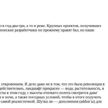
з в год-два-три, а то и реже. Крупных проектов, получивших
японские разработчики по прежнему правят бал, но наши
откровением. И дело даже не в том, что это была революция в
действительно, ландшафт прекрасен — вода, растительность, и
ты в этом году, с высоты птичьего полета смотрится даже
и ночи, а также погодных условий, чтобы в итоге получить
з самой реалистичной. Шутка ли — дополнения (addon`ы) для