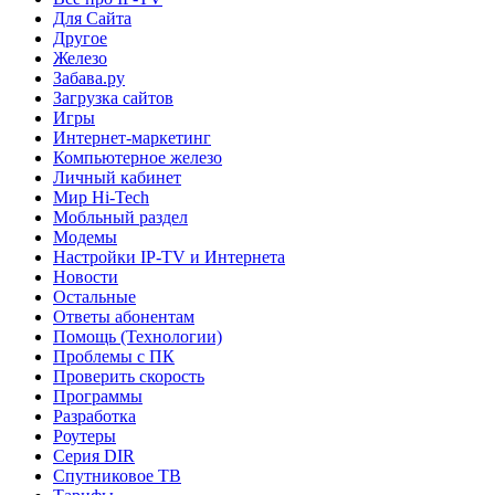
Для Сайта
Другое
Железо
Забава.ру
Загрузка сайтов
Игры
Интернет-маркетинг
Компьютерное железо
Личный кабинет
Мир Hi-Tech
Мобльный раздел
Модемы
Настройки IP-TV и Интернета
Новости
Остальные
Ответы абонентам
Помощь (Технологии)
Проблемы с ПК
Проверить скорость
Программы
Разработка
Роутеры
Серия DIR
Спутниковое ТВ