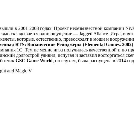
ышли в 2001-2003 годах. Проект небезызвестной компании Nival,
 превью складывается одно ощущение — Jagged Aliance. Игра, опя
келеты, которые, естественно, превосходят в мощи и вооружен
енная RTS: Космические Рейнджеры (Elemental Games, 2002)
компания 1С. Тем не мение игра получилась качественной и по п
нский долгострой удивил, испугал и заставил восторгаться ске
аботчик
GSC Game World
, по слухам, была распущена в 2014 год
ght and Magic V