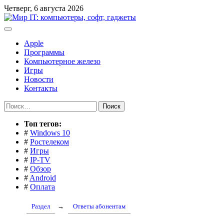
Перейти
Четверг, 6 августа 2026
к
содержимому
Apple
Программы
Компьютерное железо
Игры
Новости
Контакты
Найти:
Toп тегов:
#
Windows 10
#
Ростелеком
#
Игры
#
IP-TV
#
Обзор
#
Android
#
Оплата
Раздел
→
Ответы абонентам