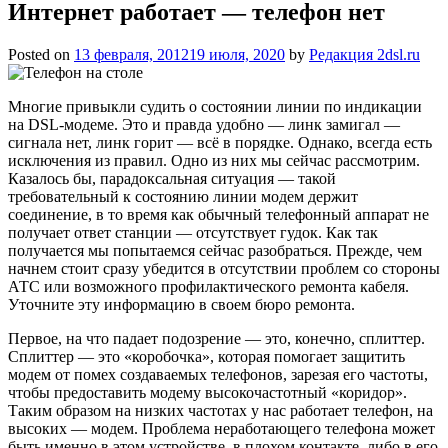
Интернет работает — телефон нет
Posted on
13 февраля, 2012
19 июля, 2020
by
Редакция 2dsl.ru
Многие привыкли судить о состоянии линии по индикации
на DSL-модеме. Это и правда удобно — линк замигал —
сигнала нет, линк горит — всё в порядке. Однако, всегда есть
исключения из правил. Одно из них мы сейчас рассмотрим.
Казалось бы, парадоксальная ситуация — такой
требовательный к состоянию линии модем держит
соединение, в то время как обычный телефонный
аппарат не
получает ответ станции — отсутствует гудок. Как так
получается мы попытаемся сейчас разобраться. Прежде, чем
начнем стоит сразу убедится в отсутствии проблем со стороны
АТС или возможного профилактического ремонта кабеля.
Уточните эту информацию в своем бюро ремонта.
Первое, на что падает подозрение — это, конечно, сплиттер.
Сплиттер — это «коробочка», которая помогает защитить
модем от помех создаваемых телефонов, зарезая его частоты,
чтобы предоставить модему высокочастотный «коридор».
Таким образом на низких частотах у нас работает телефон, на
высоких — модем. Проблема неработающего телефона может
быть именно в этом устройстве, в плохом контакте, либо в его