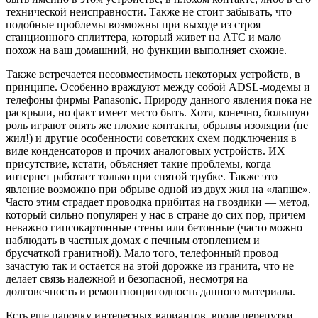
технической неисправности. Также не стоит забывать, что
подобные проблемы возможны при выходе из строя
станционного сплиттера, который живет на АТС и мало
похож на ваш домашний, но функции выполняет схожие.
Также встречается несовместимость некоторых устройств, в
принципе. Оcобенно враждуют между собой ADSL-модемы и
телефоны фирмы Panasonic. Природу данного явления пока не
раскрыли, но факт имеет место быть. Хотя, конечно, большую
роль играют опять же плохие контакты, обрывы изоляции (не
жил!) и другие особенности советских схем подключения в
виде конденсаторов и прочих аналоговых устройств. ИХ
присутствие, кстати, объясняет такие проблемы, когда
интернет работает только при снятой трубке. Также это
явление возможно при обрыве одной из двух жил на «лапше».
Часто этим страдает проводка прибитая на гвоздики — метод,
который сильно популярен у нас в стране до сих пор, причем
неважно гипсокартонные стены или бетонные (часто можно
наблюдать в частных домах с печным отоплением и
брусчаткой гранитной). Мало того, телефонный провод
зачастую так и остается на этой дорожке из гранита, что не
делает связь надежной и безопасной, несмотря на
долговечность и ремонтнопригодность данного материала.
Есть еще парочку интересных вариантов, вроде перепутки