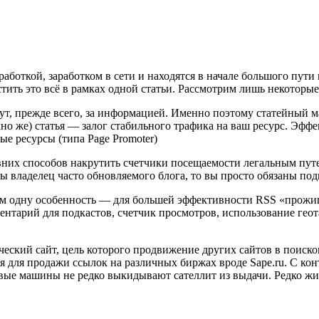
аботкой, заработком в сети и находятся в начале большого пут
стить это всё в рамках одной статьи. Рассмотрим лишь некоторы
ут, прежде всего, за информацией. Именно поэтому статейный м
но же) статья — залог стабильного трафика на ваш ресурс. Эфф
е ресурсы (типа Page Promoter)
их способов накрутить счетчики посещаемости легальным путе
ы владелец часто обновляемого блога, то вы просто обязаны по
м одну особенность — для большей эффективности RSS «прожиг
тарий для подкастов, счетчик просмотров, использование геота
ческий сайт, цель которого продвижение других сайтов в поиско
ся для продажи ссылок на различных биржах вроде Sape.ru. С 
овые машины не редко выкидывают сателлит из выдачи. Редко жи