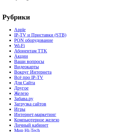
Рубрики
Apple
IP-TV и Приставки (STB)
PON оборудование
Wi-Fi
Абонентам TTK
Акции
Ваши вопросы
Видеокарты
Вокруг Интернета
Всё про IP-TV
Для Сайта
Другое
Железо
Забава.ру
Загрузка сайтов
Игры
Интернет-маркетинг
Компьютерное железо
Личный кабинет
Мир Hi-Tech