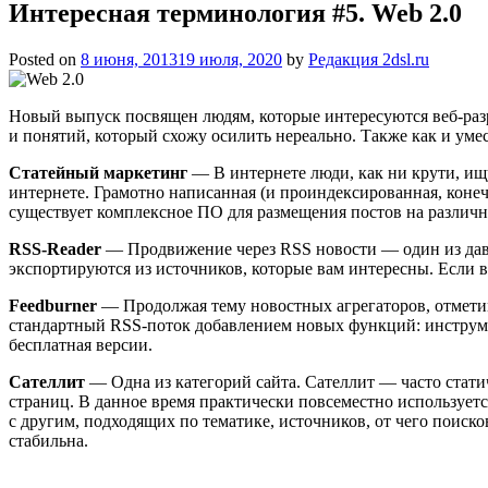
Интересная терминология #5. Web 2.0
Posted on
8 июня, 2013
19 июля, 2020
by
Редакция 2dsl.ru
Новый выпуск посвящен людям, которые интересуются веб-разр
и понятий, который схожу осилить нереально. Также как и уме
Статейный маркетинг
— В интернете люди, как ни крути, ищ
интернете. Грамотно написанная (и проиндексированная, конеч
существует комплексное ПО для размещения постов на различны
RSS-Reader
— Продвижение через RSS новости — один из давн
экспортируются из источников, которые вам интересны. Если в
Feedburner
— Продолжая тему новостных агрегаторов, отмети
стандартный RSS-поток добавлением новых функций: инструмен
бесплатная версии.
Сателлит
— Одна из категорий сайта. Сателлит — часто стати
страниц. В данное время практически повсеместно использует
с другим, подходящих по тематике, источников, от чего поиск
стабильна.