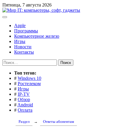
Перейти
Пятница, 7 августа 2026
к
содержимому
Apple
Программы
Компьютерное железо
Игры
Новости
Контакты
Найти:
Toп тегов:
#
Windows 10
#
Ростелеком
#
Игры
#
IP-TV
#
Обзор
#
Android
#
Оплата
Раздел
→
Ответы абонентам