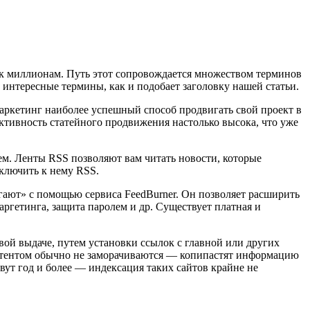
и к миллионам. Путь этот сопровождается множеством терминов
е интересные термины, как и подобает заголовку нашей
статьи.
аркетинг наиболее успешный способ продвигать свой проект в
ективность статейного продвижения настолько высока, что уже
м. Ленты RSS позволяют вам читать новости, которые
дключить к нему RSS.
ают» с помощью сервиса FeedBurner. Он позволяет расширить
ргетинга, защита паролем и др. Существует платная и
вой выдаче, путем установки ссылок с главной или других
контентом обычно не заморачиваются — копипастят информацию
вут год и более — индексация таких сайтов крайне не