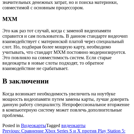
значительных денежных затрат, но и поиска материнки,
совместимой с основным процессором.
MXM
Это как раз тот случай, когда с заменой видеопамяти
справится и сам пользователь. В данном стандарте видеочип
взаимодействует с материнской платой через специальный
слот. Но, подбирая более мощную карту, необходимо
учитывать, что стандарт MXM постоянно модернизируется.
Это повлияло на совместимость систем. Если старые
видеокарты в новые слоты подходят, то обратное
взаимодействие не срабатывает.
В заключении
Когда возникает необходимость увеличить на ноутбуке
мощность видеопамяти путем замены карты, лучше доверить
данную работу специалисту. Непрофессиональное вторжение
в компьютерную систему может повлечь дополнительные
проблемы.
Posted in
Видеокарты
Tagged
видеокарты
Навигация
Previous:
Сравнение Xbox Series S и X против Play Station 5: