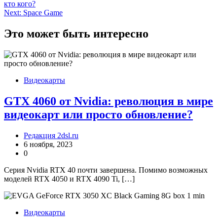
кто кого?
по
Next:
Space Game
записям
Это может быть интересно
Видеокарты
GTX 4060 от Nvidia: революция в мире
видеокарт или просто обновление?
Редакция 2dsl.ru
6 ноября, 2023
0
Серия Nvidia RTX 40 почти завершена. Помимо возможных
моделей RTX 4050 и RTX 4090 Ti, […]
Видеокарты