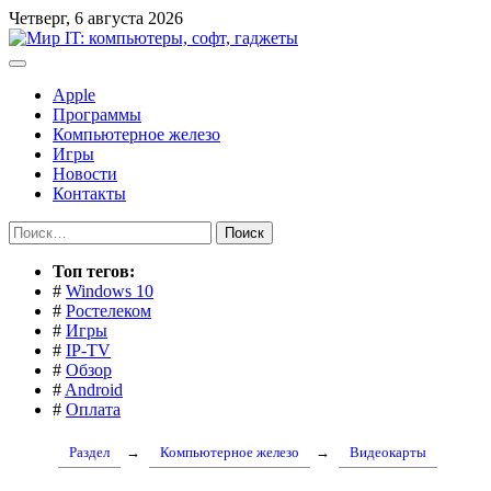
Перейти
Четверг, 6 августа 2026
к
содержимому
Apple
Программы
Компьютерное железо
Игры
Новости
Контакты
Найти:
Toп тегов:
#
Windows 10
#
Ростелеком
#
Игры
#
IP-TV
#
Обзор
#
Android
#
Оплата
Раздел
→
Компьютерное железо
→
Видеокарты