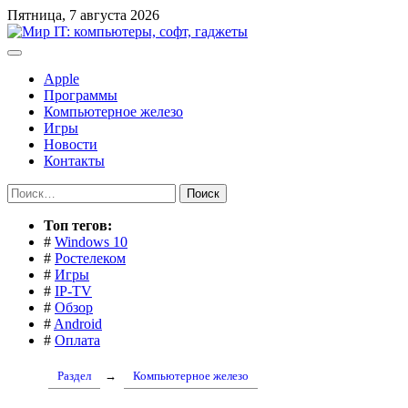
Перейти
Пятница, 7 августа 2026
к
содержимому
Apple
Программы
Компьютерное железо
Игры
Новости
Контакты
Найти:
Toп тегов:
#
Windows 10
#
Ростелеком
#
Игры
#
IP-TV
#
Обзор
#
Android
#
Оплата
Раздел
→
Компьютерное железо