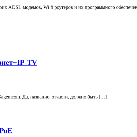
воих ADSL-модемов, Wi-fi роутеров и их программного обеспече
рнет+IP-TV
agemcom. Да, название, отчасти, должно быть […]
РРоЕ