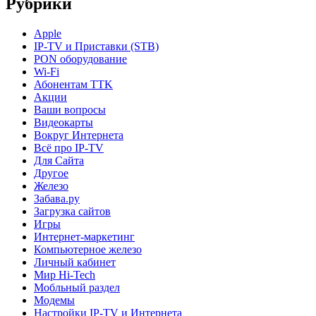
Рубрики
Apple
IP-TV и Приставки (STB)
PON оборудование
Wi-Fi
Абонентам TTK
Акции
Ваши вопросы
Видеокарты
Вокруг Интернета
Всё про IP-TV
Для Сайта
Другое
Железо
Забава.ру
Загрузка сайтов
Игры
Интернет-маркетинг
Компьютерное железо
Личный кабинет
Мир Hi-Tech
Мобльный раздел
Модемы
Настройки IP-TV и Интернета