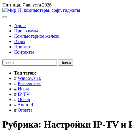
Перейти
Пятница, 7 августа 2026
к
содержимому
Apple
Программы
Компьютерное железо
Игры
Новости
Контакты
Найти:
Toп тегов:
#
Windows 10
#
Ростелеком
#
Игры
#
IP-TV
#
Обзор
#
Android
#
Оплата
Рубрика:
Настройки IP-TV и 