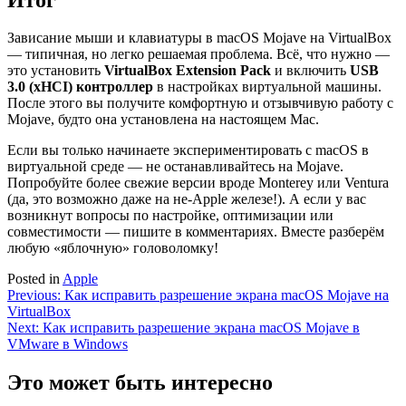
Зависание мыши и клавиатуры в macOS Mojave на VirtualBox
— типичная, но легко решаемая проблема. Всё, что нужно —
это установить
VirtualBox Extension Pack
и включить
USB
3.0 (xHCI) контроллер
в настройках виртуальной машины.
После этого вы получите комфортную и отзывчивую работу с
Mojave, будто она установлена на настоящем Mac.
Если вы только начинаете экспериментировать с macOS в
виртуальной среде — не останавливайтесь на Mojave.
Попробуйте более свежие версии вроде Monterey или Ventura
(да, это возможно даже на не-Apple железе!). А если у вас
возникнут вопросы по настройке, оптимизации или
совместимости — пишите в комментариях. Вместе разберём
любую «яблочную» головоломку!
Posted in
Apple
Навигация
Previous:
Как исправить разрешение экрана macOS Mojave на
VirtualBox
по
Next:
Как исправить разрешение экрана macOS Mojave в
записям
VMware в Windows
Это может быть интересно