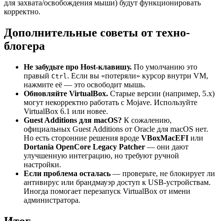
для захвата/освобождения мыши) будут функционировать
корректно.
Дополнительные советы от техно-
блогера
Не забудьте про Host-клавишу.
По умолчанию это
правый
. Если вы «потеряли» курсор внутри VM,
Ctrl
нажмите её — это освободит мышь.
Обновляйте VirtualBox.
Старые версии (например, 5.x)
могут некорректно работать с Mojave. Используйте
VirtualBox 6.1 или новее.
Guest Additions для macOS?
К сожалению,
официальных Guest Additions от Oracle для macOS нет.
Но есть сторонние решения вроде
VBoxMacEFI
или
Dortania OpenCore Legacy Patcher
— они дают
улучшенную интеграцию, но требуют ручной
настройки.
Если проблема осталась
— проверьте, не блокирует ли
антивирус или брандмауэр доступ к USB-устройствам.
Иногда помогает перезапуск VirtualBox от имени
администратора.
Итог