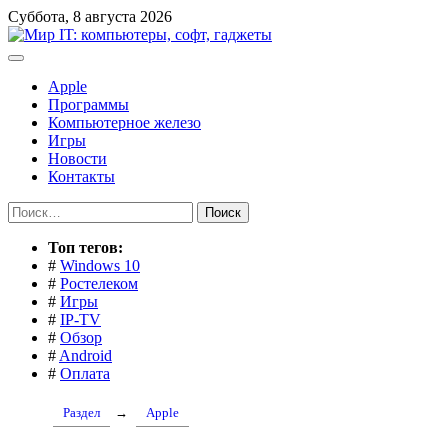
Перейти
Суббота, 8 августа 2026
к
содержимому
Apple
Программы
Компьютерное железо
Игры
Новости
Контакты
Найти:
Toп тегов:
#
Windows 10
#
Ростелеком
#
Игры
#
IP-TV
#
Обзор
#
Android
#
Оплата
Раздел
→
Apple