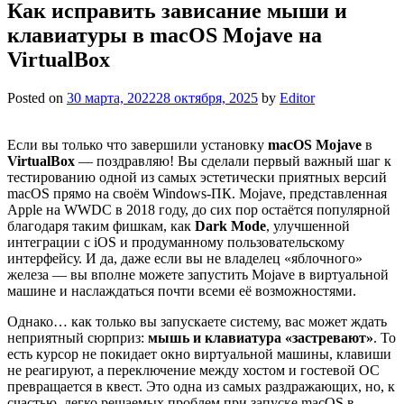
Как исправить зависание мыши и
клавиатуры в macOS Mojave на
VirtualBox
Posted on
30 марта, 2022
28 октября, 2025
by
Editor
Если вы только что завершили установку
macOS Mojave
в
VirtualBox
— поздравляю! Вы сделали первый важный шаг к
тестированию одной из самых эстетически приятных версий
macOS прямо на своём Windows-ПК. Mojave, представленная
Apple на WWDC в 2018 году, до сих пор остаётся популярной
благодаря таким фишкам, как
Dark Mode
, улучшенной
интеграции с iOS и продуманному пользовательскому
интерфейсу. И да, даже если вы не владелец «яблочного»
железа — вы вполне можете запустить Mojave в виртуальной
машине и наслаждаться почти всеми её возможностями.
Однако… как только вы запускаете систему, вас может ждать
неприятный сюрприз:
мышь и клавиатура «застревают»
. То
есть курсор не покидает окно виртуальной машины, клавиши
не реагируют, а переключение между хостом и гостевой ОС
превращается в квест. Это одна из самых раздражающих, но, к
счастью, легко решаемых проблем при запуске macOS в