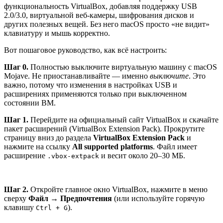
функциональность VirtualBox, добавляя поддержку USB
2.0/3.0, виртуальной веб-камеры, шифрования дисков и
других полезных вещей. Без него macOS просто «не видит»
клавиатуру и мышь корректно.
Вот пошаговое руководство, как всё настроить:
Шаг 0.
Полностью выключите виртуальную машину с macOS
Mojave. Не приостанавливайте — именно
выключите
. Это
важно, потому что изменения в настройках USB и
расширениях применяются только при выключенном
состоянии ВМ.
Шаг 1.
Перейдите на официальный сайт VirtualBox и скачайте
пакет расширений (VirtualBox Extension Pack). Прокрутите
страницу вниз до раздела
VirtualBox Extension Pack
и
нажмите на ссылку
All supported platforms
. Файл имеет
расширение
и весит около 20–30 МБ.
.vbox-extpack
Шаг 2.
Откройте главное окно VirtualBox, нажмите в меню
сверху
Файл → Предпочтения
(или используйте горячую
клавишу
).
Ctrl + G