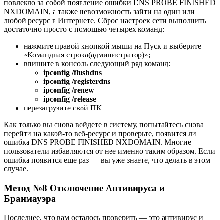
повлекло за собой появление ошибки DNS PROBE FINISHED
NXDOMAIN, а также невозможность зайти на один или
любой ресурс в Интернете. Сброс настроек сети выполнить
достаточно просто с помощью четырех команд:
нажмите правой кнопкой мыши на Пуск и выберите
«Командная строка(администратор)»;
впишите в консоль следующий ряд команд:
ipconfig /flushdns
ipconfig /registerdns
ipconfig /renew
ipconfig /release
перезагрузите свой ПК.
Как только вы снова войдете в систему, попытайтесь снова
перейти на какой-то веб-ресурс и проверьте, появится ли
ошибка DNS PROBE FINISHED NXDOMAIN. Многие
пользователи избавляются от нее именно таким образом. Если
ошибка появится еще раз — вы уже знаете, что делать в этом
случае.
Метод №8 Отключение Антивируса и
Бранмауэра
Последнее, что вам осталось проверить — это антивирус и