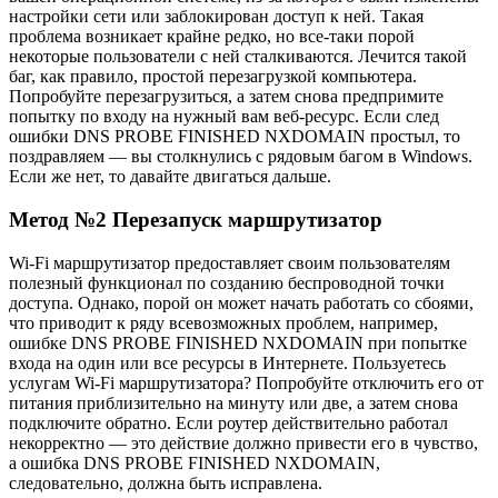
настройки сети или заблокирован доступ к ней. Такая
проблема возникает крайне редко, но все-таки порой
некоторые пользователи с ней сталкиваются. Лечится такой
баг, как правило, простой перезагрузкой компьютера.
Попробуйте перезагрузиться, а затем снова предпримите
попытку по входу на нужный вам веб-ресурс. Если след
ошибки DNS PROBE FINISHED NXDOMAIN простыл, то
поздравляем — вы столкнулись с рядовым багом в Windows.
Если же нет, то давайте двигаться дальше.
Метод №2 Перезапуск маршрутизатор
Wi-Fi маршрутизатор предоставляет своим пользователям
полезный функционал по созданию беспроводной точки
доступа. Однако, порой он может начать работать со сбоями,
что приводит к ряду всевозможных проблем, например,
ошибке DNS PROBE FINISHED NXDOMAIN при попытке
входа на один или все ресурсы в Интернете. Пользуетесь
услугам Wi-Fi маршрутизатора? Попробуйте отключить его от
питания приблизительно на минуту или две, а затем снова
подключите обратно. Если роутер действительно работал
некорректно — это действие должно привести его в чувство,
а ошибка DNS PROBE FINISHED NXDOMAIN,
следовательно, должна быть исправлена.