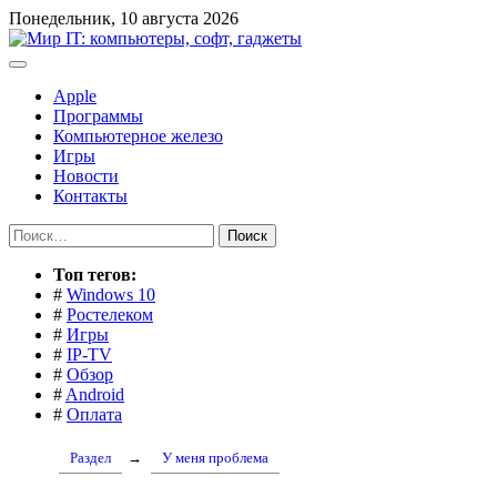
Перейти
Понедельник, 10 августа 2026
к
содержимому
Apple
Программы
Компьютерное железо
Игры
Новости
Контакты
Найти:
Toп тегов:
#
Windows 10
#
Ростелеком
#
Игры
#
IP-TV
#
Обзор
#
Android
#
Оплата
Раздел
→
У меня проблема