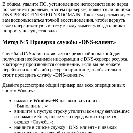
В общем, удалите ПО, установленное непосредственно перед
появлением проблемы, а затем проверьте, появится ли ошибка
DNS PROBE FINISHED NXDOMAIN. Также мы рекомендуем
вам воспользоваться точкой восстановления, чтобы вернуть
свою операционную систему к тому моменту, когда ошибки
попросту не существовало.
Метод №5 Проверка службы «DNS-клиент»
Служба «DNS-клиент» является чрезвычайно важной для
получения необходимой информации с DNS-сервера ресурса,
к которому производится соединение. Если вы не можете
перейти на какой-либо ресурс в принципе, то обязательно
стоит проверить службу «DNS-клиент».
Давайте рассмотрим общий пример для всех операционных
систем Windows:
нажмите
Windows+R
для вызова утилиты
«Выполнить…»;
впишите в пустую строку утилиты команду
services.msc
и нажмите Enter, после чего перед вами откроется
окошко «Службы»;
найдите в списке службу «DNS-клиент» и дважды
кликните на нее левой кнопкой мыши;