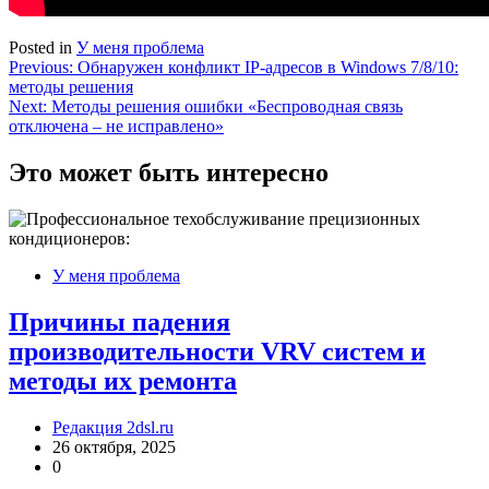
Posted in
У меня проблема
Навигация
Previous:
Обнаружен конфликт IP-адресов в Windows 7/8/10:
методы решения
по
Next:
Методы решения ошибки «Беспроводная связь
записям
отключена – не исправлено»
Это может быть интересно
У меня проблема
Причины падения
производительности VRV систем и
методы их ремонта
Редакция 2dsl.ru
26 октября, 2025
0