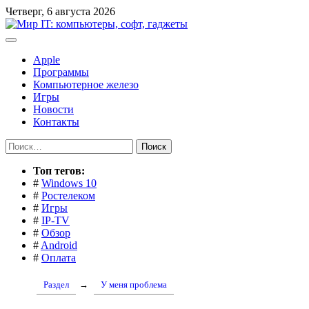
Перейти
Четверг, 6 августа 2026
к
содержимому
Apple
Программы
Компьютерное железо
Игры
Новости
Контакты
Найти:
Toп тегов:
#
Windows 10
#
Ростелеком
#
Игры
#
IP-TV
#
Обзор
#
Android
#
Оплата
Раздел
→
У меня проблема