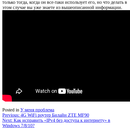
только тогда, когда он все-таки использует его, но что делать в
этом случае вы уже знаете из вышеописанной информации.
Posted in
У меня проблема
Навигация
Previous:
4G WiFi роутер Билайн ZTE MF90
Next:
Как исправить «IPv4 без доступа к интернету» в
по
Windows 7/8/10?