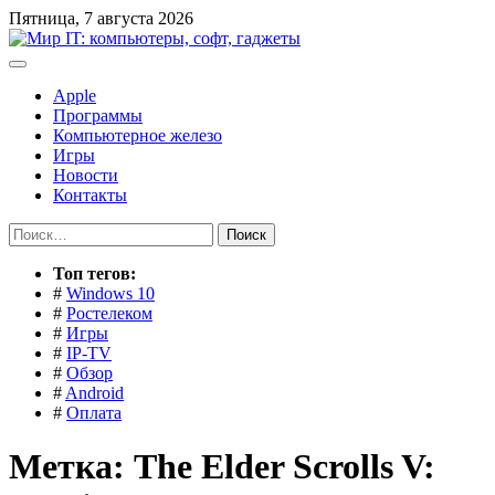
Перейти
Пятница, 7 августа 2026
к
содержимому
Apple
Программы
Компьютерное железо
Игры
Новости
Контакты
Найти:
Toп тегов:
#
Windows 10
#
Ростелеком
#
Игры
#
IP-TV
#
Обзор
#
Android
#
Оплата
Метка:
The Elder Scrolls V: