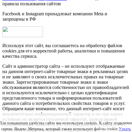
правила пользования сайтом
Facebook и Instagram принадлежат компании Metа и
запрещены в РФ
Используя этот сайт, вы соглашаетесь на обработку файлов
cookies для его корректной работы, аналитики и повышения
качества сервиса.
Сайт и администратор сайта – не используют отображаемые
на данном интернет-сайте товарные знаки в рекламных целях
и не заявляют о своих исключительных правах на товарные
знаки. Зарегистрированные товарные знаки и знаки
обслуживания являются собственностью их правообладателей
и используются исключительно с целью идентификации
представленного товара и информирования пользователей
данного сайта о потребительских свойствах товаров и услуг.
Обращаем ваше внимание, что данный интернет-сайт носит
исключительно информационный характер и ни при каких
условиях не является публичной офертой, определяемой
Для повышения удобства сайта мы используем cookies. К сайту подключе
положениями Статьи 435, 437 (2) Гражданского Кодекса РФ;
сервис Яндекс.Метрика, который также использует файлы cookie.
Узнать
не является аффилированным подразделением