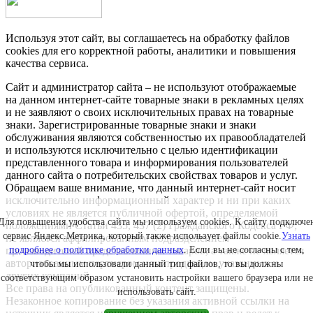
Используя этот сайт, вы соглашаетесь на обработку файлов
cookies для его корректной работы, аналитики и повышения
качества сервиса.
Сайт и администратор сайта – не используют отображаемые
на данном интернет-сайте товарные знаки в рекламных целях
и не заявляют о своих исключительных правах на товарные
знаки. Зарегистрированные товарные знаки и знаки
обслуживания являются собственностью их правообладателей
и используются исключительно с целью идентификации
представленного товара и информирования пользователей
данного сайта о потребительских свойствах товаров и услуг.
Обращаем ваше внимание, что данный интернет-сайт носит
исключительно информационный характер и ни при каких
условиях не является публичной офертой, определяемой
Для повышения удобства сайта мы используем cookies. К сайту подключе
положениями Статьи 435, 437 (2) Гражданского Кодекса РФ;
сервис Яндекс.Метрика, который также использует файлы cookie.
Узнать
не является аффилированным подразделением
подробнее о политике обработки данных
. Если вы не согласны с тем,
производителей представленных товаров, а также не является
авторизованным партнером или продавцом указанных и
чтобы мы использовали данный тип файлов, то вы должны
других компаний.
соответствующим образом установить настройки вашего браузера или не
Все права на опубликованный контент защищены.
использовать сайт.
Незаконное копирование без указания активной ссылки на