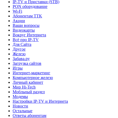
IP-TV и Приставки (STB)
PON оборудование
Wi-Fi
Абонентам TTK
Акции
Ваши вопросы
Видеокарты
Вокруг Интернета
Всё про IP-TV
Для Сайта
Другое
Железо
Забава.ру
Загрузка сайтов
Игры
Интернет-маркетинг
Компьютерное железо
Личный кабинет
Мир Hi-Tech
Мобльный раздел
Модемы
Настройки IP-TV и Интернета
Новости
Остальные
Ответы абонентам