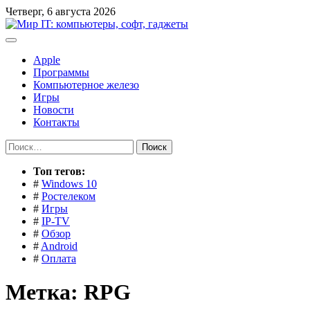
Перейти
Четверг, 6 августа 2026
к
содержимому
Apple
Программы
Компьютерное железо
Игры
Новости
Контакты
Найти:
Toп тегов:
#
Windows 10
#
Ростелеком
#
Игры
#
IP-TV
#
Обзор
#
Android
#
Оплата
Метка:
RPG