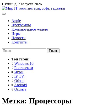
Перейти
Пятница, 7 августа 2026
к
содержимому
Apple
Программы
Компьютерное железо
Игры
Новости
Контакты
Найти:
Toп тегов:
#
Windows 10
#
Ростелеком
#
Игры
#
IP-TV
#
Обзор
#
Android
#
Оплата
Метка:
Процессоры