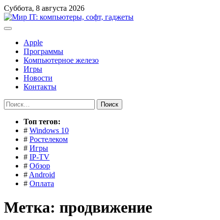
Перейти
Суббота, 8 августа 2026
к
содержимому
Apple
Программы
Компьютерное железо
Игры
Новости
Контакты
Найти:
Toп тегов:
#
Windows 10
#
Ростелеком
#
Игры
#
IP-TV
#
Обзор
#
Android
#
Оплата
Метка:
продвижение