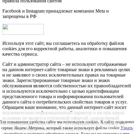
правила пользования сайтом
Facebook и Instagram принадлежат компании Metа и
запрещены в РФ
Используя этот сайт, вы соглашаетесь на обработку файлов
cookies для его корректной работы, аналитики и повышения
качества сервиса.
Сайт и администратор сайта – не используют отображаемые
на данном интернет-сайте товарные знаки в рекламных целях
и не заявляют о своих исключительных правах на товарные
знаки. Зарегистрированные товарные знаки и знаки
обслуживания являются собственностью их правообладателей
и используются исключительно с целью идентификации
представленного товара и информирования пользователей
данного сайта о потребительских свойствах товаров и услуг.
Обращаем ваше внимание, что данный интернет-сайт носит
исключительно информационный характер и ни при каких
условиях не является публичной офертой, определяемой
Для повышения удобства сайта мы используем cookies. К сайту подключе
положениями Статьи 435, 437 (2) Гражданского Кодекса РФ;
сервис Яндекс.Метрика, который также использует файлы cookie.
Узнать
не является аффилированным подразделением
подробнее о политике обработки данных
. Если вы не согласны с тем,