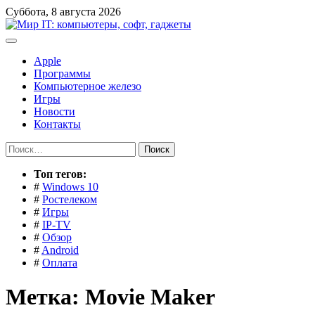
Перейти
Суббота, 8 августа 2026
к
содержимому
Apple
Программы
Компьютерное железо
Игры
Новости
Контакты
Найти:
Toп тегов:
#
Windows 10
#
Ростелеком
#
Игры
#
IP-TV
#
Обзор
#
Android
#
Оплата
Метка:
Movie Maker