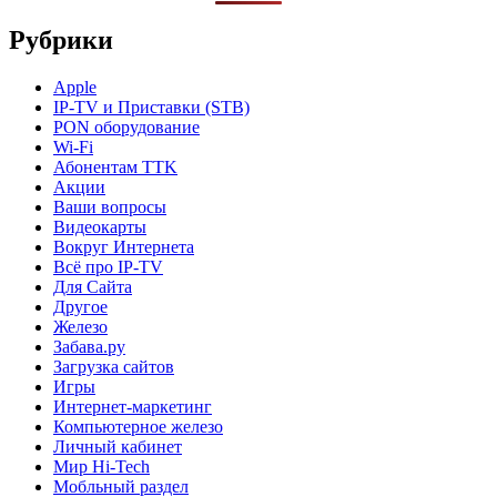
Рубрики
Apple
IP-TV и Приставки (STB)
PON оборудование
Wi-Fi
Абонентам TTK
Акции
Ваши вопросы
Видеокарты
Вокруг Интернета
Всё про IP-TV
Для Сайта
Другое
Железо
Забава.ру
Загрузка сайтов
Игры
Интернет-маркетинг
Компьютерное железо
Личный кабинет
Мир Hi-Tech
Мобльный раздел