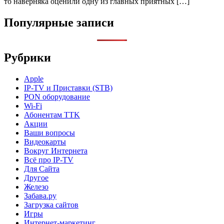
то наверняка оценили одну из главных приятных […]
Популярные записи
Рубрики
Apple
IP-TV и Приставки (STB)
PON оборудование
Wi-Fi
Абонентам TTK
Акции
Ваши вопросы
Видеокарты
Вокруг Интернета
Всё про IP-TV
Для Сайта
Другое
Железо
Забава.ру
Загрузка сайтов
Игры
Интернет-маркетинг