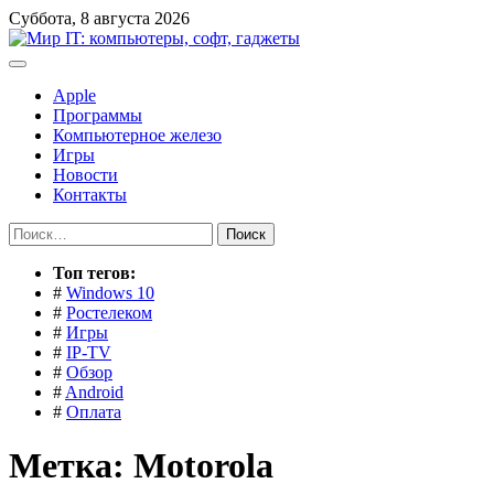
Перейти
Суббота, 8 августа 2026
к
содержимому
Apple
Программы
Компьютерное железо
Игры
Новости
Контакты
Найти:
Toп тегов:
#
Windows 10
#
Ростелеком
#
Игры
#
IP-TV
#
Обзор
#
Android
#
Оплата
Метка:
Motorola