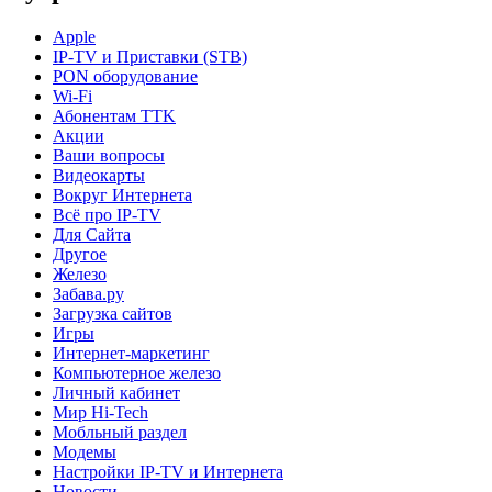
Apple
IP-TV и Приставки (STB)
PON оборудование
Wi-Fi
Абонентам TTK
Акции
Ваши вопросы
Видеокарты
Вокруг Интернета
Всё про IP-TV
Для Сайта
Другое
Железо
Забава.ру
Загрузка сайтов
Игры
Интернет-маркетинг
Компьютерное железо
Личный кабинет
Мир Hi-Tech
Мобльный раздел
Модемы
Настройки IP-TV и Интернета
Новости