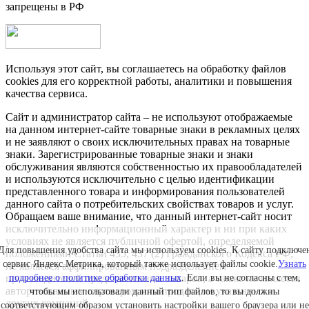
запрещены в РФ
Используя этот сайт, вы соглашаетесь на обработку файлов
cookies для его корректной работы, аналитики и повышения
качества сервиса.
Сайт и администратор сайта – не используют отображаемые
на данном интернет-сайте товарные знаки в рекламных целях
и не заявляют о своих исключительных правах на товарные
знаки. Зарегистрированные товарные знаки и знаки
обслуживания являются собственностью их правообладателей
и используются исключительно с целью идентификации
представленного товара и информирования пользователей
данного сайта о потребительских свойствах товаров и услуг.
Обращаем ваше внимание, что данный интернет-сайт носит
исключительно информационный характер и ни при каких
условиях не является публичной офертой, определяемой
Для повышения удобства сайта мы используем cookies. К сайту подключе
положениями Статьи 435, 437 (2) Гражданского Кодекса РФ;
сервис Яндекс.Метрика, который также использует файлы cookie.
Узнать
не является аффилированным подразделением
подробнее о политике обработки данных
. Если вы не согласны с тем,
производителей представленных товаров, а также не является
авторизованным партнером или продавцом указанных и
чтобы мы использовали данный тип файлов, то вы должны
других компаний.
соответствующим образом установить настройки вашего браузера или не