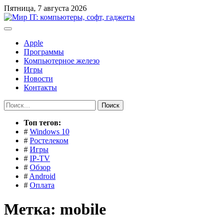
Перейти
Пятница, 7 августа 2026
к
содержимому
Apple
Программы
Компьютерное железо
Игры
Новости
Контакты
Найти:
Toп тегов:
#
Windows 10
#
Ростелеком
#
Игры
#
IP-TV
#
Обзор
#
Android
#
Оплата
Метка:
mobile