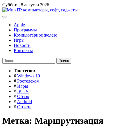
Перейти
Суббота, 8 августа 2026
к
содержимому
Apple
Программы
Компьютерное железо
Игры
Новости
Контакты
Найти:
Toп тегов:
#
Windows 10
#
Ростелеком
#
Игры
#
IP-TV
#
Обзор
#
Android
#
Оплата
Метка:
Маршрутизация