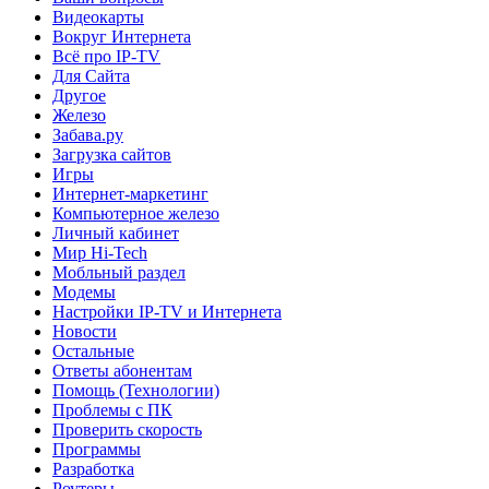
Видеокарты
Вокруг Интернета
Всё про IP-TV
Для Сайта
Другое
Железо
Забава.ру
Загрузка сайтов
Игры
Интернет-маркетинг
Компьютерное железо
Личный кабинет
Мир Hi-Tech
Мобльный раздел
Модемы
Настройки IP-TV и Интернета
Новости
Остальные
Ответы абонентам
Помощь (Технологии)
Проблемы с ПК
Проверить скорость
Программы
Разработка
Роутеры