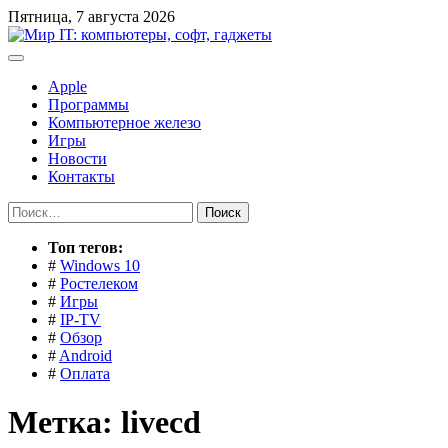
Перейти
Пятница, 7 августа 2026
к
содержимому
Apple
Программы
Компьютерное железо
Игры
Новости
Контакты
Найти:
Toп тегов:
#
Windows 10
#
Ростелеком
#
Игры
#
IP-TV
#
Обзор
#
Android
#
Оплата
Метка:
livecd