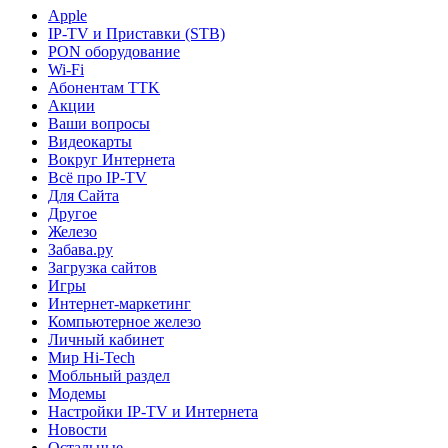
Apple
IP-TV и Приставки (STB)
PON оборудование
Wi-Fi
Абонентам TTK
Акции
Ваши вопросы
Видеокарты
Вокруг Интернета
Всё про IP-TV
Для Сайта
Другое
Железо
Забава.ру
Загрузка сайтов
Игры
Интернет-маркетинг
Компьютерное железо
Личный кабинет
Мир Hi-Tech
Мобльный раздел
Модемы
Настройки IP-TV и Интернета
Новости
Остальные