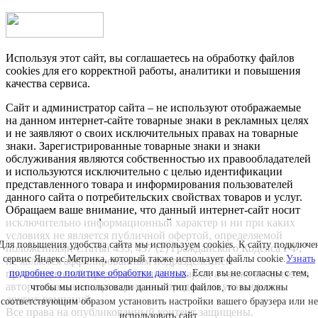
Используя этот сайт, вы соглашаетесь на обработку файлов
cookies для его корректной работы, аналитики и повышения
качества сервиса.
Сайт и администратор сайта – не используют отображаемые
на данном интернет-сайте товарные знаки в рекламных целях
и не заявляют о своих исключительных правах на товарные
знаки. Зарегистрированные товарные знаки и знаки
обслуживания являются собственностью их правообладателей
и используются исключительно с целью идентификации
представленного товара и информирования пользователей
данного сайта о потребительских свойствах товаров и услуг.
Обращаем ваше внимание, что данный интернет-сайт носит
исключительно информационный характер и ни при каких
условиях не является публичной офертой, определяемой
Для повышения удобства сайта мы используем cookies. К сайту подключе
положениями Статьи 435, 437 (2) Гражданского Кодекса РФ;
сервис Яндекс.Метрика, который также использует файлы cookie.
Узнать
не является аффилированным подразделением
подробнее о политике обработки данных
. Если вы не согласны с тем,
производителей представленных товаров, а также не является
авторизованным партнером или продавцом указанных и
чтобы мы использовали данный тип файлов, то вы должны
других компаний.
соответствующим образом установить настройки вашего браузера или не
Все права на опубликованный контент защищены.
использовать сайт.