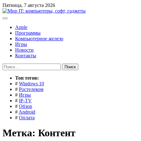
Перейти
Пятница, 7 августа 2026
к
содержимому
Apple
Программы
Компьютерное железо
Игры
Новости
Контакты
Найти:
Toп тегов:
#
Windows 10
#
Ростелеком
#
Игры
#
IP-TV
#
Обзор
#
Android
#
Оплата
Метка:
Контент