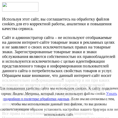
Используя этот сайт, вы соглашаетесь на обработку файлов
cookies для его корректной работы, аналитики и повышения
качества сервиса.
Сайт и администратор сайта – не используют отображаемые
на данном интернет-сайте товарные знаки в рекламных целях
и не заявляют о своих исключительных правах на товарные
знаки. Зарегистрированные товарные знаки и знаки
обслуживания являются собственностью их правообладателей
и используются исключительно с целью идентификации
представленного товара и информирования пользователей
данного сайта о потребительских свойствах товаров и услуг.
Обращаем ваше внимание, что данный интернет-сайт носит
исключительно информационный характер и ни при каких
условиях не является публичной офертой, определяемой
Для повышения удобства сайта мы используем cookies. К сайту подключе
положениями Статьи 435, 437 (2) Гражданского Кодекса РФ;
сервис Яндекс.Метрика, который также использует файлы cookie.
Узнать
не является аффилированным подразделением
подробнее о политике обработки данных
. Если вы не согласны с тем,
производителей представленных товаров, а также не является
авторизованным партнером или продавцом указанных и
чтобы мы использовали данный тип файлов, то вы должны
других компаний.
соответствующим образом установить настройки вашего браузера или не
Все права на опубликованный контент защищены.
использовать сайт.