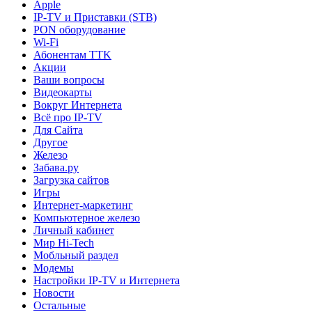
Apple
IP-TV и Приставки (STB)
PON оборудование
Wi-Fi
Абонентам TTK
Акции
Ваши вопросы
Видеокарты
Вокруг Интернета
Всё про IP-TV
Для Сайта
Другое
Железо
Забава.ру
Загрузка сайтов
Игры
Интернет-маркетинг
Компьютерное железо
Личный кабинет
Мир Hi-Tech
Мобльный раздел
Модемы
Настройки IP-TV и Интернета
Новости
Остальные