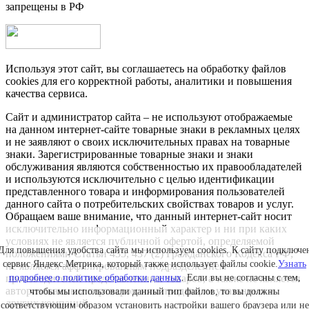
запрещены в РФ
Используя этот сайт, вы соглашаетесь на обработку файлов
cookies для его корректной работы, аналитики и повышения
качества сервиса.
Сайт и администратор сайта – не используют отображаемые
на данном интернет-сайте товарные знаки в рекламных целях
и не заявляют о своих исключительных правах на товарные
знаки. Зарегистрированные товарные знаки и знаки
обслуживания являются собственностью их правообладателей
и используются исключительно с целью идентификации
представленного товара и информирования пользователей
данного сайта о потребительских свойствах товаров и услуг.
Обращаем ваше внимание, что данный интернет-сайт носит
исключительно информационный характер и ни при каких
условиях не является публичной офертой, определяемой
Для повышения удобства сайта мы используем cookies. К сайту подключе
положениями Статьи 435, 437 (2) Гражданского Кодекса РФ;
сервис Яндекс.Метрика, который также использует файлы cookie.
Узнать
не является аффилированным подразделением
подробнее о политике обработки данных
. Если вы не согласны с тем,
производителей представленных товаров, а также не является
авторизованным партнером или продавцом указанных и
чтобы мы использовали данный тип файлов, то вы должны
других компаний.
соответствующим образом установить настройки вашего браузера или не