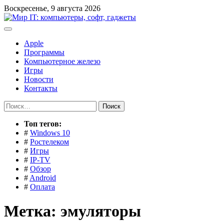
Перейти
Воскресенье, 9 августа 2026
к
содержимому
Apple
Программы
Компьютерное железо
Игры
Новости
Контакты
Найти:
Toп тегов:
#
Windows 10
#
Ростелеком
#
Игры
#
IP-TV
#
Обзор
#
Android
#
Оплата
Метка:
эмуляторы