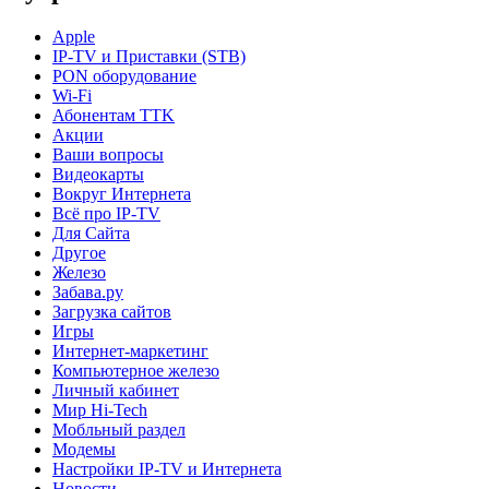
Apple
IP-TV и Приставки (STB)
PON оборудование
Wi-Fi
Абонентам TTK
Акции
Ваши вопросы
Видеокарты
Вокруг Интернета
Всё про IP-TV
Для Сайта
Другое
Железо
Забава.ру
Загрузка сайтов
Игры
Интернет-маркетинг
Компьютерное железо
Личный кабинет
Мир Hi-Tech
Мобльный раздел
Модемы
Настройки IP-TV и Интернета
Новости