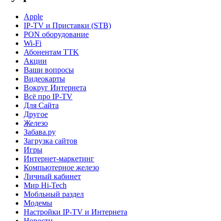
Apple
IP-TV и Приставки (STB)
PON оборудование
Wi-Fi
Абонентам TTK
Акции
Ваши вопросы
Видеокарты
Вокруг Интернета
Всё про IP-TV
Для Сайта
Другое
Железо
Забава.ру
Загрузка сайтов
Игры
Интернет-маркетинг
Компьютерное железо
Личный кабинет
Мир Hi-Tech
Мобльный раздел
Модемы
Настройки IP-TV и Интернета
Новости