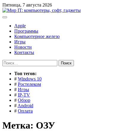
Перейти
Пятница, 7 августа 2026
к
содержимому
Apple
Программы
Компьютерное железо
Игры
Новости
Контакты
Найти:
Toп тегов:
#
Windows 10
#
Ростелеком
#
Игры
#
IP-TV
#
Обзор
#
Android
#
Оплата
Метка:
ОЗУ