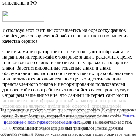
запрещены в РФ
Используя этот сайт, вы соглашаетесь на обработку файлов
cookies для его корректной работы, аналитики и повышения
качества сервиса.
Сайт и администратор сайта – не используют отображаемые
на данном интернет-сайте товарные знаки в рекламных целях
и не заявляют о своих исключительных правах на товарные
знаки. Зарегистрированные товарные знаки и знаки
обслуживания являются собственностью их правообладателей
и используются исключительно с целью идентификации
представленного товара и информирования пользователей
данного сайта о потребительских свойствах товаров и услуг.
Обращаем ваше внимание, что данный интернет-сайт носит
исключительно информационный характер и ни при каких
условиях не является публичной офертой, определяемой
Для повышения удобства сайта мы используем cookies. К сайту подключе
положениями Статьи 435, 437 (2) Гражданского Кодекса РФ;
сервис Яндекс.Метрика, который также использует файлы cookie.
Узнать
не является аффилированным подразделением
подробнее о политике обработки данных
. Если вы не согласны с тем,
производителей представленных товаров, а также не является
авторизованным партнером или продавцом указанных и
чтобы мы использовали данный тип файлов, то вы должны
других компаний.
соответствующим образом установить настройки вашего браузера или не