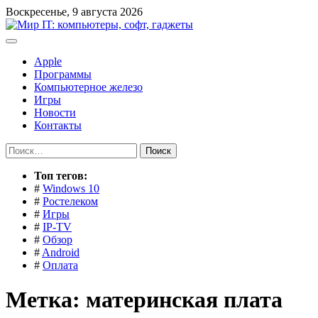
Перейти
Воскресенье, 9 августа 2026
к
содержимому
Apple
Программы
Компьютерное железо
Игры
Новости
Контакты
Найти:
Toп тегов:
#
Windows 10
#
Ростелеком
#
Игры
#
IP-TV
#
Обзор
#
Android
#
Оплата
Метка:
материнская плата