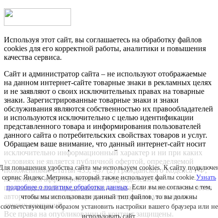
Используя этот сайт, вы соглашаетесь на обработку файлов
cookies для его корректной работы, аналитики и повышения
качества сервиса.
Сайт и администратор сайта – не используют отображаемые
на данном интернет-сайте товарные знаки в рекламных целях
и не заявляют о своих исключительных правах на товарные
знаки. Зарегистрированные товарные знаки и знаки
обслуживания являются собственностью их правообладателей
и используются исключительно с целью идентификации
представленного товара и информирования пользователей
данного сайта о потребительских свойствах товаров и услуг.
Обращаем ваше внимание, что данный интернет-сайт носит
исключительно информационный характер и ни при каких
условиях не является публичной офертой, определяемой
Для повышения удобства сайта мы используем cookies. К сайту подключе
положениями Статьи 435, 437 (2) Гражданского Кодекса РФ;
сервис Яндекс.Метрика, который также использует файлы cookie.
Узнать
не является аффилированным подразделением
подробнее о политике обработки данных
. Если вы не согласны с тем,
производителей представленных товаров, а также не является
авторизованным партнером или продавцом указанных и
чтобы мы использовали данный тип файлов, то вы должны
других компаний.
соответствующим образом установить настройки вашего браузера или не
Все права на опубликованный контент защищены.
использовать сайт.