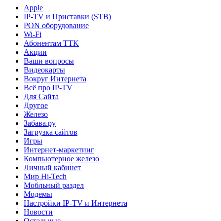
Apple
IP-TV и Приставки (STB)
PON оборудование
Wi-Fi
Абонентам TTK
Акции
Ваши вопросы
Видеокарты
Вокруг Интернета
Всё про IP-TV
Для Сайта
Другое
Железо
Забава.ру
Загрузка сайтов
Игры
Интернет-маркетинг
Компьютерное железо
Личный кабинет
Мир Hi-Tech
Мобльный раздел
Модемы
Настройки IP-TV и Интернета
Новости
Остальные