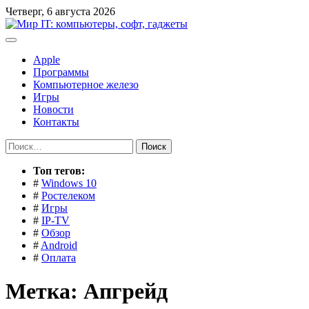
Перейти
Четверг, 6 августа 2026
к
содержимому
Apple
Программы
Компьютерное железо
Игры
Новости
Контакты
Найти:
Toп тегов:
#
Windows 10
#
Ростелеком
#
Игры
#
IP-TV
#
Обзор
#
Android
#
Оплата
Метка:
Апгрейд