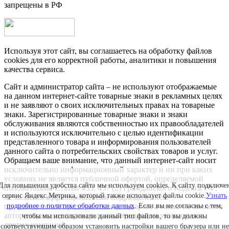
запрещены в РФ
Используя этот сайт, вы соглашаетесь на обработку файлов
cookies для его корректной работы, аналитики и повышения
качества сервиса.
Сайт и администратор сайта – не используют отображаемые
на данном интернет-сайте товарные знаки в рекламных целях
и не заявляют о своих исключительных правах на товарные
знаки. Зарегистрированные товарные знаки и знаки
обслуживания являются собственностью их правообладателей
и используются исключительно с целью идентификации
представленного товара и информирования пользователей
данного сайта о потребительских свойствах товаров и услуг.
Обращаем ваше внимание, что данный интернет-сайт носит
исключительно информационный характер и ни при каких
условиях не является публичной офертой, определяемой
Для повышения удобства сайта мы используем cookies. К сайту подключе
положениями Статьи 435, 437 (2) Гражданского Кодекса РФ;
сервис Яндекс.Метрика, который также использует файлы cookie.
Узнать
не является аффилированным подразделением
подробнее о политике обработки данных
. Если вы не согласны с тем,
производителей представленных товаров, а также не является
авторизованным партнером или продавцом указанных и
чтобы мы использовали данный тип файлов, то вы должны
других компаний.
соответствующим образом установить настройки вашего браузера или не