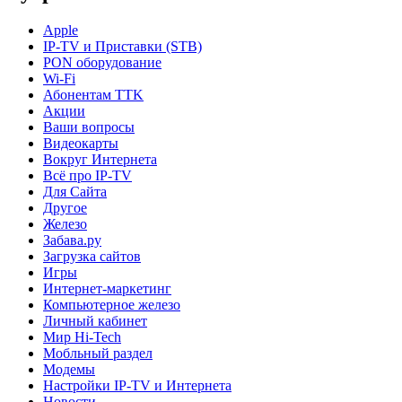
Apple
IP-TV и Приставки (STB)
PON оборудование
Wi-Fi
Абонентам TTK
Акции
Ваши вопросы
Видеокарты
Вокруг Интернета
Всё про IP-TV
Для Сайта
Другое
Железо
Забава.ру
Загрузка сайтов
Игры
Интернет-маркетинг
Компьютерное железо
Личный кабинет
Мир Hi-Tech
Мобльный раздел
Модемы
Настройки IP-TV и Интернета
Новости