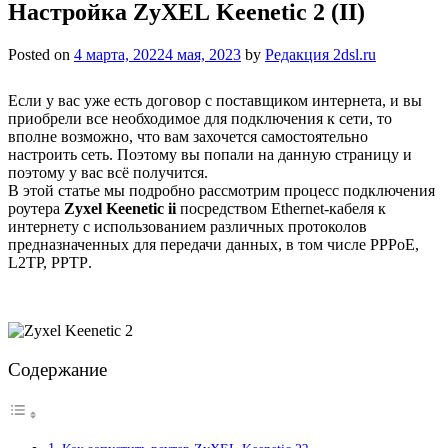
Настройка ZyXEL Keenetic 2 (II)
Posted on
4 марта, 2022
4 мая, 2023
by
Редакция 2dsl.ru
Если у вас
уже
есть
договор с
поставщиком
интернета,
и вы
приобрели
все
необходимое
для
подключения
к
сети,
то
вполне
возможно,
что
вам
захочется
самостоятельно
настроить
сеть.
Поэтому вы попали на данную страницу и
поэтому у вас всё получится.
В
этой
статье
мы
подробно
рассмотрим
процесс подключения
роутера
Zyxel Keenetic ii
посредством Ethernet-кабеля к
интернету
с
использованием
различных
протоколов
предназначенных для передачи данных,
в
том
числе
PPPoE,
L2TP, PPTP
.
Содержание