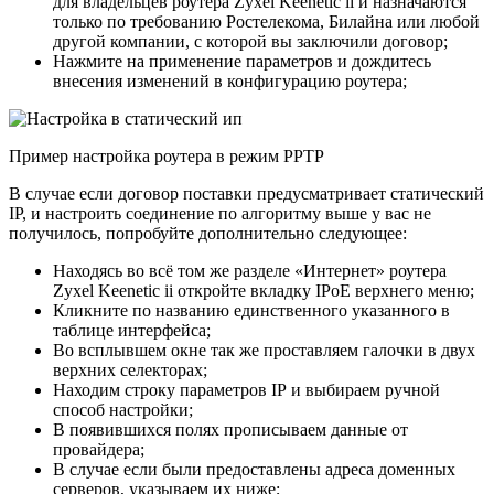
для владельцев роутера Zyxel Keenetic ii и назначаются
только по требованию Ростелекома, Билайна или любой
другой компании, с которой вы заключили договор;
Нажмите на применение параметров и дождитесь
внесения изменений в конфигурацию роутера;
Пример настройка роутера в режим PPTP
В случае если договор поставки предусматривает статический
IP, и настроить соединение по алгоритму выше у вас не
получилось, попробуйте дополнительно следующее:
Находясь во всё том же разделе «Интернет» роутера
Zyxel Keenetic ii откройте вкладку IPoE верхнего меню;
Кликните по названию единственного указанного в
таблице интерфейса;
Во всплывшем окне так же проставляем галочки в двух
верхних селекторах;
Находим строку параметров IP и выбираем ручной
способ настройки;
В появившихся полях прописываем данные от
провайдера;
В случае если были предоставлены адреса доменных
серверов, указываем их ниже;