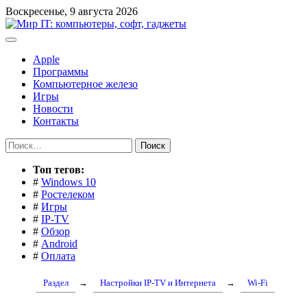
Перейти
Воскресенье, 9 августа 2026
к
содержимому
Apple
Программы
Компьютерное железо
Игры
Новости
Контакты
Найти:
Toп тегов:
#
Windows 10
#
Ростелеком
#
Игры
#
IP-TV
#
Обзор
#
Android
#
Оплата
Раздел
→
Настройки IP-TV и Интернета
→
Wi-Fi