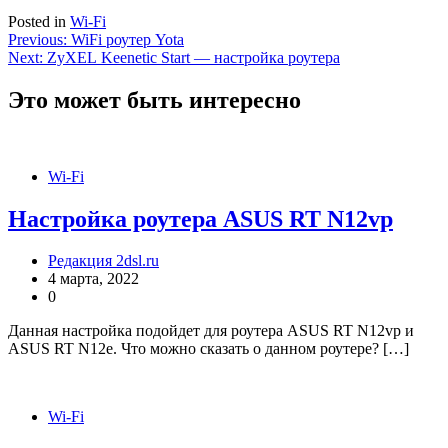
Posted in
Wi-Fi
Навигация
Previous:
WiFi роутер Yota
Next:
ZyXEL Keenetic Start — настройка роутера
по
записям
Это может быть интересно
Wi-Fi
Настройка роутера ASUS RT N12vp
Редакция 2dsl.ru
4 марта, 2022
0
Данная настройка подойдет для роутера ASUS RT N12vp и
ASUS RT N12e. Что можно сказать о данном роутере? […]
Wi-Fi