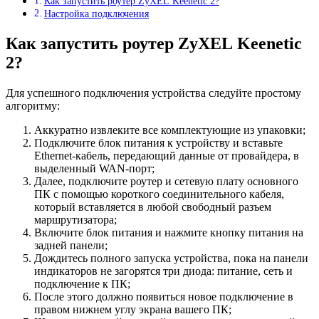
Как запустить роутер ZyXEL Keenetic 2?
Настройка подключения
Как запустить роутер ZyXEL Keenetic
2?
Для успешного подключения устройства следуйте простому
алгоритму:
Аккуратно извлеките все комплектующие из упаковки;
Подключите блок питания к устройству и вставьте
Ethernet-кабель, передающий данные от провайдера, в
выделенный WAN-порт;
Далее, подключите роутер и сетевую плату основного
ПК с помощью короткого соединительного кабеля,
который вставляется в любой свободный разъем
маршрутизатора;
Включите блок питания и нажмите кнопку питания на
задней панели;
Дождитесь полного запуска устройства, пока на панели
индикаторов не загорятся три диода: питание, сеть и
подключение к ПК;
После этого должно появиться новое подключение в
правом нижнем углу экрана вашего ПК;