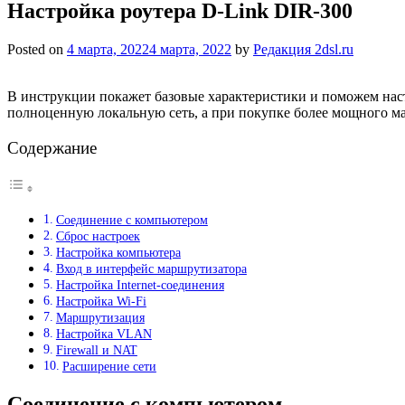
Настройка роутера D-Link DIR-300
Posted on
4 марта, 2022
4 марта, 2022
by
Редакция 2dsl.ru
В инструкции покажет базовые характеристики и поможем наст
полноценную локальную сеть, а при покупке более мощного ма
Содержание
Соединение с компьютером
Сброс настроек
Настройка компьютера
Вход в интерфейс маршрутизатора
Настройка Internet-соединения
Настройка Wi-Fi
Маршрутизация
Настройка VLAN
Firewall и NAT
Расширение сети
Соединение с компьютером