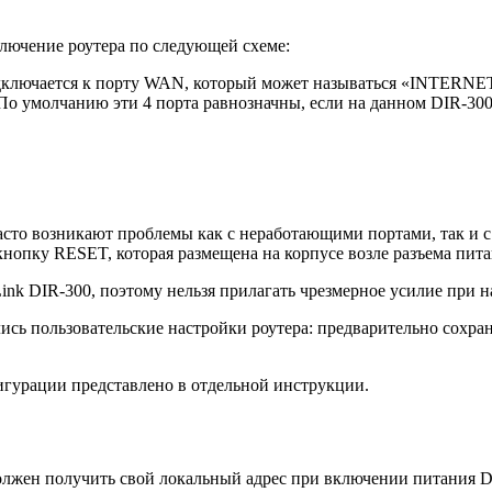
лючение роутера по следующей схеме:
одключается к порту WAN, который может называться «INTERNE
По умолчанию эти 4 порта равнозначны, если на данном DIR-30
то возникают проблемы как с неработающими портами, так и с 
кнопку RESET, которая размещена на корпусе возле разъема питан
k DIR-300, поэтому нельзя прилагать чрезмерное усилие при наж
лись пользовательские настройки роутера: предварительно сохр
игурации представлено в отдельной инструкции.
должен получить свой локальный адрес при включении питания D