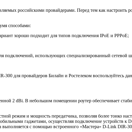
ляемых российскими провайдерами. Перед тем как настроить ро
умя способами:
вариант хорошо подходит для типов подключения IPoE и PPPoE;
 для подключений, использующих специализированный сетевой ш
IR-300 для провайдеров Билайн и Ростелеком воспользуйтесь д
нной 2 dBi. В небольшом помещении роутер обеспечивает стабил
стной режим и мощность передатчика, позволяя более тонко нас
обильными гаджетами, осуществляя подключение устройств к D-L
а выполняется с помощью встроенного «Мастера» D-Link DIR-30