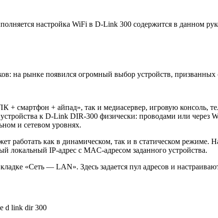
полняется настройка WiFi в D-Link 300 содержится в данном ру
ков: на рынке появился огромный выбор устройств, призванных 
 + смартфон + айпад», так и медиасервер, игровую консоль, тел
 устройства к D-Link DIR-300 физически: проводами или через W
ьном и сетевом уровнях.
жет работать как в динамическом, так и в статическом режиме. Н
нный локальный IP-адрес с MAC-адресом заданного устройства.
кладке «Сеть — LAN». Здесь задается пул адресов и настраиваю