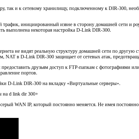
у, так и к сетевому хранилищу, подключенному к DIR-300, необ
 трафик, инициированный извне в сторону домашней сети и роу
ть выполнена некоторая настройка D-Link DIR-300.
ернета не видят реальную структуру домашней сети по другую с
, NAT в D-Link DIR-300 защищает от сетевых атак, предотвраща
ся предоставить друзьям доступ к FTP-папкам с фотографиями ил
равление портов.
йки D-Link DIR-300 на вкладку «Виртуальные серверы».
+
а серый WAN IP, который постоянно меняется. Не имея постоянн