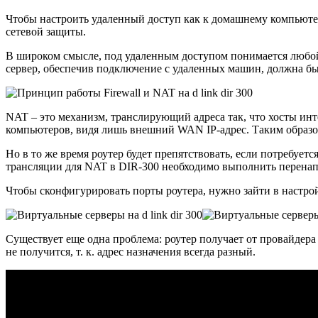
Чтобы настроить удаленный доступ как к домашнему компьютер
сетевой защиты.
В широком смысле, под удаленным доступом понимается любой
сервер, обеспечив подключение с удаленных машин, должна бы
NAT – это механизм, транслирующий адреса так, что хосты инт
компьютеров, видя лишь внешний WAN IP-адрес. Таким образом
Но в то же время роутер будет препятствовать, если потребует
трансляции для NAT в DIR-300 необходимо выполнить перенап
Чтобы сконфигурировать порты роутера, нужно зайти в настро
Существует еще одна проблема: роутер получает от провайдер
не получится, т. к. адрес назначения всегда разный.