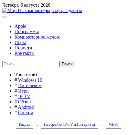
Перейти
Четверг, 6 августа 2026
к
содержимому
Apple
Программы
Компьютерное железо
Игры
Новости
Контакты
Найти:
Toп тегов:
#
Windows 10
#
Ростелеком
#
Игры
#
IP-TV
#
Обзор
#
Android
#
Оплата
Раздел
→
Настройки IP-TV и Интернета
→
Wi-Fi