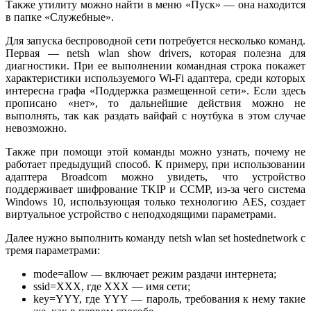
Также утилиту можно найти в меню «Пуск» — она находится
в папке «Служебные».
Для запуска беспроводной сети потребуется несколько команд.
Первая — netsh wlan show drivers, которая полезна для
диагностики. При ее выполнении командная строка покажет
характеристики используемого Wi-Fi адаптера, среди которых
интересна графа «Поддержка размещенной сети». Если здесь
прописано «нет», то дальнейшие действия можно не
выполнять, так как раздать вайфай с ноутбука в этом случае
невозможно.
Также при помощи этой команды можно узнать, почему не
работает предыдущий способ. К примеру, при использовании
адаптера Broadcom можно увидеть, что устройство
поддерживает шифрование TKIP и CCMP, из-за чего система
Windows 10, использующая только технологию AES, создает
виртуальное устройство с неподходящими параметрами.
Далее нужно выполнить команду netsh wlan set hostednetwork с
тремя параметрами:
mode=allow — включает режим раздачи интернета;
ssid=XXX, где XXX — имя сети;
key=YYY, где YYY — пароль, требования к нему такие