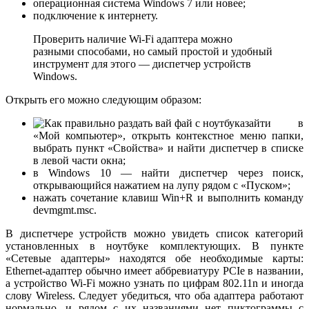
операционная система Windows 7 или новее;
подключение к интернету.
Проверить наличие Wi-Fi адаптера можно
разными способами, но самый простой и удобный
инструмент для этого — диспетчер устройств
Windows.
Открыть его можно следующим образом:
зайти в
«Мой компьютер», открыть контекстное меню папки,
выбрать пункт «Свойства» и найти диспетчер в списке
в левой части окна;
в Windows 10 — найти диспетчер через поиск,
открывающийся нажатием на лупу рядом с «Пуском»;
нажать сочетание клавиш Win+R и выполнить команду
devmgmt.msc.
В диспетчере устройств можно увидеть список категорий
установленных в ноутбуке комплектующих. В пункте
«Сетевые адаптеры» находятся обе необходимые карты:
Ethernet-адаптер обычно имеет аббревиатуру PCIe в названии,
а устройство Wi-Fi можно узнать по цифрам 802.11n и иногда
слову Wireless. Следует убедиться, что оба адаптера работают
нормально, и рядом с их названиями нет пиктограммы с