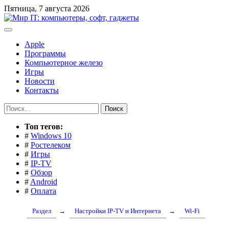
Перейти
Пятница, 7 августа 2026
к
содержимому
Apple
Программы
Компьютерное железо
Игры
Новости
Контакты
Найти:
Toп тегов:
#
Windows 10
#
Ростелеком
#
Игры
#
IP-TV
#
Обзор
#
Android
#
Оплата
Раздел
→
Настройки IP-TV и Интернета
→
Wi-Fi