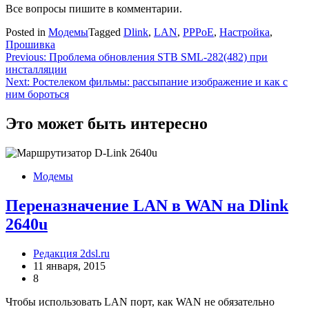
Все вопросы пишите в комментарии.
Posted in
Модемы
Tagged
Dlink
,
LAN
,
PPPoE
,
Настройка
,
Прошивка
Навигация
Previous:
Проблема обновления STB SML-282(482) при
инсталляции
по
Next:
Ростелеком фильмы: рассыпание изображение и как с
записям
ним бороться
Это может быть интересно
Модемы
Переназначение LAN в WAN на Dlink
2640u
Редакция 2dsl.ru
11 января, 2015
8
Чтобы использовать LAN порт, как WAN не обязательно