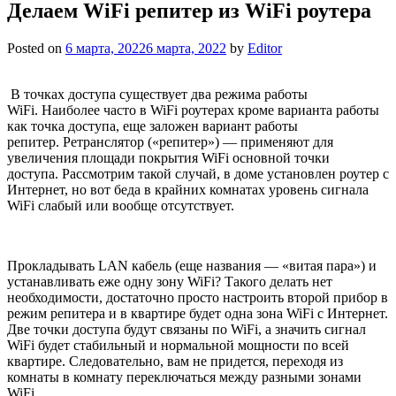
Делаем WiFi репитер из WiFi роутера
Posted on
6 марта, 2022
6 марта, 2022
by
Editor
В точках доступа существует два режима работы
WiFi. Наиболее часто в WiFi роутерах кроме варианта работы
как точка доступа, еще заложен вариант работы
репитер. Ретранслятор («репитер») — применяют для
увеличения площади покрытия WiFi основной точки
доступа. Рассмотрим такой случай, в доме установлен роутер с
Интернет, но вот беда в крайних комнатах уровень сигнала
WiFi слабый или вообще отсутствует.
Прокладывать LAN кабель (еще названия — «витая пара») и
устанавливать еже одну зону WiFi? Такого делать нет
необходимости, достаточно просто настроить второй прибор в
режим репитера и в квартире будет одна зона WiFi с Интернет.
Две точки доступа будут связаны по WiFi, а значить сигнал
WiFi будет стабильный и нормальной мощности по всей
квартире. Следовательно, вам не придется, переходя из
комнаты в комнату переключаться между разными зонами
WiFi.