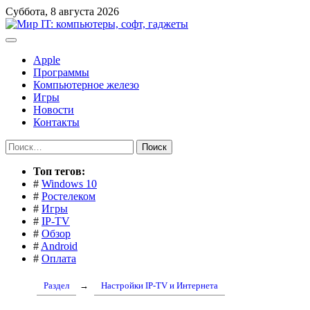
Перейти
Суббота, 8 августа 2026
к
содержимому
Apple
Программы
Компьютерное железо
Игры
Новости
Контакты
Найти:
Toп тегов:
#
Windows 10
#
Ростелеком
#
Игры
#
IP-TV
#
Обзор
#
Android
#
Оплата
Раздел
→
Настройки IP-TV и Интернета