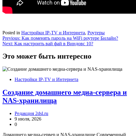
Posted in
Настройки IP-TV и Интернета
,
Роутеры
Навигация
Previous:
Как поменять пароль на WiFi роутере Билайн?
Next:
Как настроить вай фай в Виндовс 10?
по
записям
Это может быть интересно
Настройки IP-TV и Интернета
Создание домашнего медиа-сервера и
NAS-хранилища
Редакция 2dsl.ru
9 июля, 2026
0
Домашнего медиа-сервер и NAS-хранилище Современный