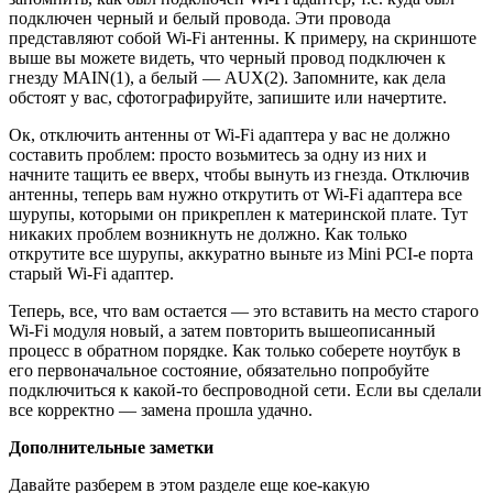
подключен черный и белый провода. Эти провода
представляют собой Wi-Fi антенны. К примеру, на скриншоте
выше вы можете видеть, что черный провод подключен к
гнезду MAIN(1), а белый — AUX(2). Запомните, как дела
обстоят у вас, сфотографируйте, запишите или начертите.
Ок, отключить антенны от Wi-Fi адаптера у вас не должно
составить проблем: просто возьмитесь за одну из них и
начните тащить ее вверх, чтобы вынуть из гнезда. Отключив
антенны, теперь вам нужно открутить от Wi-Fi адаптера все
шурупы, которыми он прикреплен к материнской плате. Тут
никаких проблем возникнуть не должно. Как только
открутите все шурупы, аккуратно выньте из Mini PCI-e порта
старый Wi-Fi адаптер.
Теперь, все, что вам остается — это вставить на место старого
Wi-Fi модуля новый, а затем повторить вышеописанный
процесс в обратном порядке. Как только соберете ноутбук в
его первоначальное состояние, обязательно попробуйте
подключиться к какой-то беспроводной сети. Если вы сделали
все корректно — замена прошла удачно.
Дополнительные заметки
Давайте разберем в этом разделе еще кое-какую