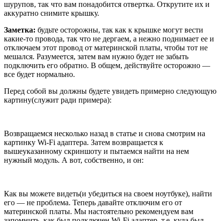
шурупов, так что вам понадобится отвертка. Открутите их и
аккуратно снимите крышку.
Заметка:
будьте осторожны, так как к крышке могут вести
какие-то провода, так что не дергаем, а нежно поднимает ее и
отключаем этот провод от материнской платы, чтобы тот не
мешался. Разумеется, затем вам нужно будет не забыть
подключить его обратно. В общем, действуйте осторожно —
все будет нормально.
Перед собой вы должны будете увидеть примерно следующую
картину(служит ради примера):
Возвращаемся несколько назад в статье и снова смотрим на
картинку Wi-Fi адаптера. Затем возвращается к
вышеуказанному скриншоту и пытаемся найти на нем
нужный модуль. А вот, собственно, и он:
Как вы можете видеть(и убедиться на своем ноутбуке), найти
его — не проблема. Теперь давайте отключим его от
материнской платы. Мы настоятельно рекомендуем вам
запомнить, как был подключен Wi-Fi адаптер, т.е. куда был