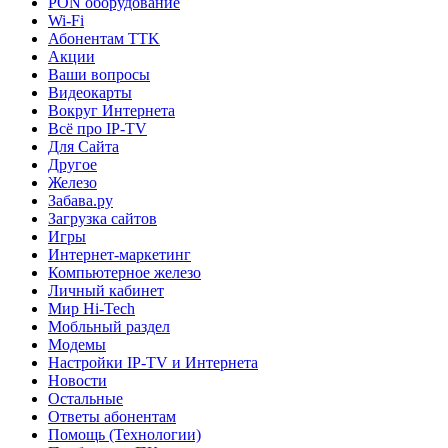
PON оборудование
Wi-Fi
Абонентам TTK
Акции
Ваши вопросы
Видеокарты
Вокруг Интернета
Всё про IP-TV
Для Сайта
Другое
Железо
Забава.ру
Загрузка сайтов
Игры
Интернет-маркетинг
Компьютерное железо
Личный кабинет
Мир Hi-Tech
Мобльный раздел
Модемы
Настройки IP-TV и Интернета
Новости
Остальные
Ответы абонентам
Помощь (Технологии)