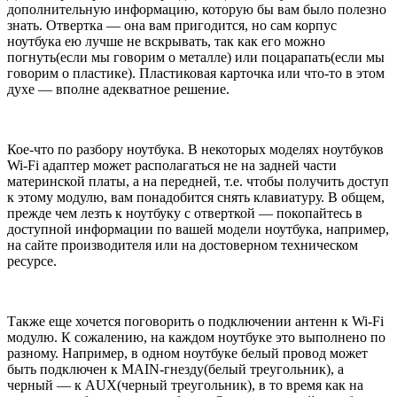
дополнительную информацию, которую бы вам было полезно
знать. Отвертка — она вам пригодится, но сам корпус
ноутбука ею лучше не вскрывать, так как его можно
погнуть(если мы говорим о металле) или поцарапать(если мы
говорим о пластике). Пластиковая карточка или что-то в этом
духе — вполне адекватное решение.
Кое-что по разбору ноутбука. В некоторых моделях ноутбуков
Wi-Fi адаптер может располагаться не на задней части
материнской платы, а на передней, т.е. чтобы получить доступ
к этому модулю, вам понадобится снять клавиатуру. В общем,
прежде чем лезть к ноутбуку с отверткой — покопайтесь в
доступной информации по вашей модели ноутбука, например,
на сайте производителя или на достоверном техническом
ресурсе.
Также еще хочется поговорить о подключении антенн к Wi-Fi
модулю. К сожалению, на каждом ноутбуке это выполнено по
разному. Например, в одном ноутбуке белый провод может
быть подключен к MAIN-гнезду(белый треугольник), а
черный — к AUX(черный треугольник), в то время как на