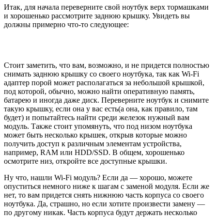
Итак, для начала переверните свой ноутбук верх тормашками
и хорошенько рассмотрите заднюю крышку. Увидеть вы
должны примерно что-то следующее:
Стоит заметить, что вам, возможно, и не придется полностью
снимать заднюю крышку со своего ноутбука, так как Wi-Fi
адаптер порой может располагаться за небольшой крышкой,
под которой, обычно, можно найти оперативную память,
батарею и иногда даже диск. Переверните ноутбук и снимите
такую крышку, если она у вас есть(а она, как правило, там
будет) и попытайтесь найти среди железок нужный вам
модуль. Также стоит упомянуть, что под низом ноутбука
может быть несколько крышек, открыв которые можно
получить доступ к различным элементам устройства,
например, RAM или HDD/SSD. В общем, хорошенько
осмотрите низ, откройте все доступные крышки.
Ну что, нашли Wi-Fi модуль? Если да — хорошо, можете
опуститься немного ниже к шагам с заменой модуля. Если же
нет, то вам придется снять нижнюю часть корпуса со своего
ноутбука. Да, страшно, но если хотите произвести замену —
по другому никак. Часть корпуса будут держать несколько