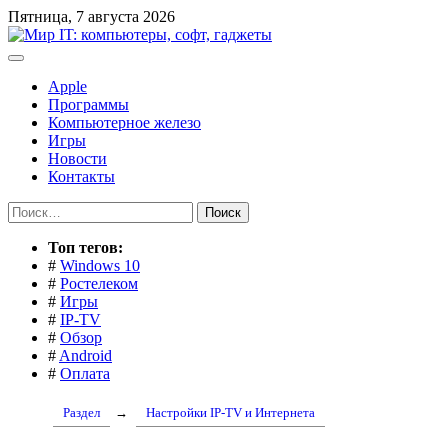
Перейти
Пятница, 7 августа 2026
к
содержимому
Apple
Программы
Компьютерное железо
Игры
Новости
Контакты
Найти:
Toп тегов:
#
Windows 10
#
Ростелеком
#
Игры
#
IP-TV
#
Обзор
#
Android
#
Оплата
Раздел
→
Настройки IP-TV и Интернета