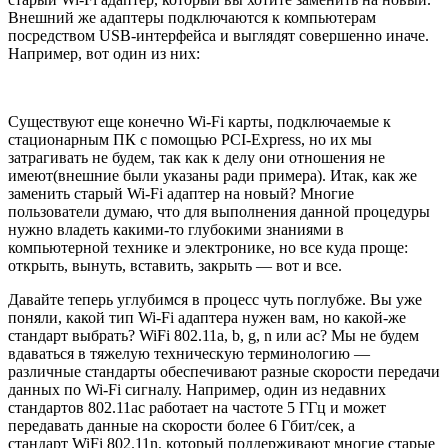
Внешний же адаптеры подключаются к компьютерам
посредством USB-интерфейса и выглядят совершенно иначе.
Например, вот один из них:
Существуют еще конечно Wi-Fi карты, подключаемые к
стационарным ПК с помощью PCI-Express, но их мы
затрагивать не будем, так как к делу они отношения не
имеют(внешние были указаны ради примера). Итак, как же
заменить старый Wi-Fi адаптер на новый? Многие
пользователи думаю, что для выполнения данной процедуры
нужно владеть какими-то глубокими знаниями в
компьютерной технике и электронике, но все куда проще:
открыть, вынуть, вставить, закрыть — вот и все.
Давайте теперь углубимся в процесс чуть поглубже. Вы уже
поняли, какой тип Wi-Fi адаптера нужен вам, но какой-же
стандарт выбрать? WiFi 802.11a, b, g, n или ac? Мы не будем
вдаваться в тяжелую техническую терминологию —
различные стандарты обеспечивают разные скорости передачи
данных по Wi-Fi сигналу. Например, один из недавних
стандартов 802.11ac работает на частоте 5 ГГц и может
передавать данные на скорости более 6 Гбит/сек, а
стандарт WiFi 802.11n, который поддерживают многие старые