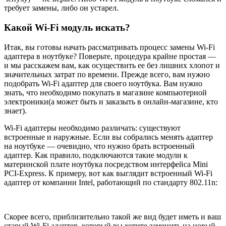
требует замены, либо он устарел.
Какой Wi-Fi модуль искать?
Итак, вы готовы начать рассматривать процесс замены Wi-Fi
адаптера в ноутбуке? Поверьте, процедура крайне простая —
и мы расскажем вам, как осуществить ее без лишних хлопот и
значительных затрат по времени. Прежде всего, вам нужно
подобрать Wi-Fi адаптер для своего ноутбука. Вам нужно
знать, что необходимо покупать в магазине компьютерной
электроники(а может быть и заказыть в онлайн-магазине, кто
знает).
Wi-Fi адаптеры необходимо различать: существуют
встроенные и наружные. Если вы собрались менять адаптер
на ноутбуке — очевидно, что нужно брать встроенный
адаптер. Как правило, подключаются такие модули к
материнской плате ноутбука посредством интерфейса Mini
PCI-Express. К примеру, вот как выглядит встроенный Wi-Fi
адаптер от компании Intel, работающий по стандарту 802.11n:
Скорее всего, приблизительно такой же вид будет иметь и ваш
старый Wi-Fi адаптер, который вы хотите заменить на новый.