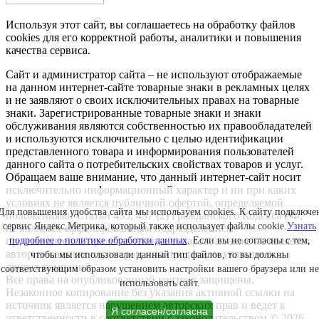
Используя этот сайт, вы соглашаетесь на обработку файлов
cookies для его корректной работы, аналитики и повышения
качества сервиса.
Сайт и администратор сайта – не используют отображаемые
на данном интернет-сайте товарные знаки в рекламных целях
и не заявляют о своих исключительных правах на товарные
знаки. Зарегистрированные товарные знаки и знаки
обслуживания являются собственностью их правообладателей
и используются исключительно с целью идентификации
представленного товара и информирования пользователей
данного сайта о потребительских свойствах товаров и услуг.
Обращаем ваше внимание, что данный интернет-сайт носит
исключительно информационный характер и ни при каких
условиях не является публичной офертой, определяемой
Для повышения удобства сайта мы используем cookies. К сайту подключе
положениями Статьи 435, 437 (2) Гражданского Кодекса РФ;
сервис Яндекс.Метрика, который также использует файлы cookie.
Узнать
не является аффилированным подразделением
производителей представленных товаров, а также не является
подробнее о политике обработки данных
. Если вы не согласны с тем,
авторизованным партнером или продавцом указанных и
чтобы мы использовали данный тип файлов, то вы должны
других компаний.
соответствующим образом установить настройки вашего браузера или не
Все права на опубликованный контент защищены.
использовать сайт.
Незаконное копирование без указания активной ссылки на
источник является нарушением авторских прав и ведет к
Я согласен/согласна
ответственности в соответствии с законодательством © 2026