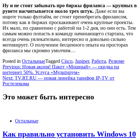
Ну и не стоит забывать про биржы фриланса — крупных в
рунете насчитывается около трех штук.
Даже если вы
ищите только фултайм, не стоит пренебрегать фрилансом,
потому как в биржах проскакивают очень крупные проекты.
Их мало, по сравнению с работой на 1-2 дня, но они есть. Тем
самым можно попасть в команду начинающего стартапа, что
всегда очень увлекательно, интересно и довольно сильно
мотивирует. О получении бесценного опыта на просторах
фриланса мы скромно умолчим…
Posted in
Остальные
Tagged
Cisco
,
Juniper
,
Работа
,
Резюме
Навигация
Previous:
Новая акция! Пакет «Мощный» — скидка на
интернет 50%. Услуга «Мультирум»
по
Next:
TV.RT.RU — новая линейка тарифов IP-TV от
записям
Ростелекома
Это может быть интересно
Остальные
Как правильно установить Windows 10