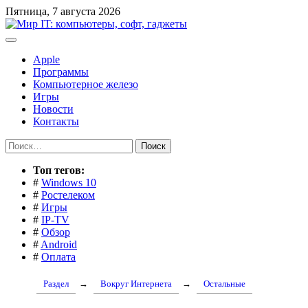
Перейти
Пятница, 7 августа 2026
к
содержимому
Apple
Программы
Компьютерное железо
Игры
Новости
Контакты
Найти:
Toп тегов:
#
Windows 10
#
Ростелеком
#
Игры
#
IP-TV
#
Обзор
#
Android
#
Оплата
Раздел
→
Вокруг Интернета
→
Остальные