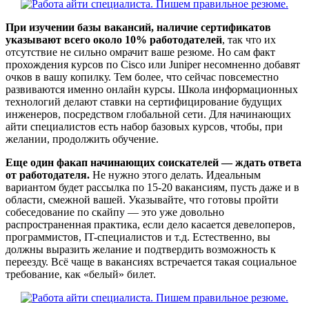
При изучении базы вакансий, наличие сертификатов
указывают всего около 10% работодателей
, так что их
отсутствие не сильно омрачит ваше резюме. Но сам факт
прохождения курсов по Cisco или Juniper несомненно добавят
очков в вашу копилку. Тем более, что сейчас повсеместно
развиваются именно онлайн курсы. Школа информационных
технологий делают ставки на сертифицирование будущих
инженеров, посредством глобальной сети. Для начинающих
айти специалистов есть набор базовых курсов, чтобы, при
желании, продолжить обучение.
Еще один факап начинающих соискателей — ждать ответа
от работодателя.
Не нужно этого делать. Идеальным
вариантом будет рассылка по 15-20 вакансиям, пусть даже и в
области, смежной вашей. Указывайте, что готовы пройти
собеседование по скайпу — это уже довольно
распространенная практика, если дело касается девелоперов,
программистов, IT-специалистов и т.д. Естественно, вы
должны выразить желание и подтвердить возможность к
переезду. Всё чаще в вакансиях встречается такая социальное
требование, как «белый» билет.