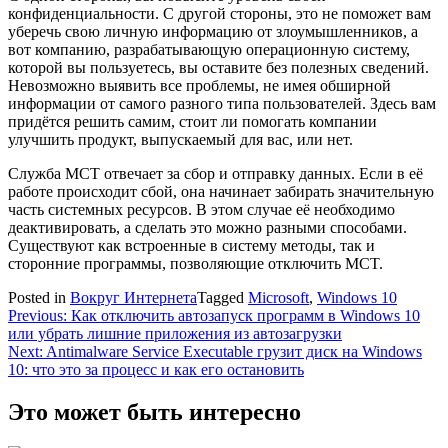
конфиденциальности. С другой стороны, это не поможет вам
уберечь свою личную информацию от злоумышленников, а
вот компанию, разрабатывающую операционную систему,
которой вы пользуетесь, вы оставите без полезных сведений.
Невозможно выявить все проблемы, не имея обширной
информации от самого разного типа пользователей. Здесь вам
придётся решить самим, стоит ли помогать компании
улучшить продукт, выпускаемый для вас, или нет.
Служба MCT отвечает за сбор и отправку данных. Если в её
работе происходит сбой, она начинает забирать значительную
часть системных ресурсов. В этом случае её необходимо
деактивировать, а сделать это можно разными способами.
Существуют как встроенные в систему методы, так и
сторонние программы, позволяющие отключить MCT.
Posted in
Вокруг Интернета
Tagged
Microsoft
,
Windows 10
Навигация
Previous:
Как отключить автозапуск программ в Windows 10
или убрать лишние приложения из автозагрузки
по
Next:
Antimalware Service Executable грузит диск на Windows
записям
10: что это за процесс и как его остановить
Это может быть интересно