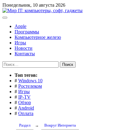
Перейти
Понедельник, 10 августа 2026
к
содержимому
Apple
Программы
Компьютерное железо
Игры
Новости
Контакты
Найти:
Toп тегов:
#
Windows 10
#
Ростелеком
#
Игры
#
IP-TV
#
Обзор
#
Android
#
Оплата
Раздел
→
Вокруг Интернета