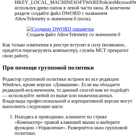
HKEY_LOCAL_MACHINESOFTWAREPoliciesMicrosoftWind
используя древо папок в левой части окна. В конечном
разделе создайте файл DWORD с названием
AllowTelemetry и значением 0 (ноль).
Создаем файл AllowTelemetry со значением 0
Как только изменения в реестре вступят в силу (возможно,
придётся перезагрузить компьютер), служба MCT прекратит
свою работу.
При помощи групповой политики
Редактор групповой политики встроен во все редакции
Windows, кроме версии «Домашняя». Если вы обладаете
редакцией-исключением, то данный способ вам не подойдёт
— используйте любой из выше или нижеописанных.
Владельцы профессиональной и корпоративной версии могут
выполнить следующие шаги:
Находясь в проводнике, кликните по строке
«Компьютер» правой клавишей мыши и выберите
функцию «Управление». Развернётся окно групповой
политики.