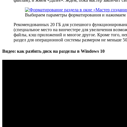
файлам), и жмём «Далее». Ждём, пока мастер закончит сво
Выбираем параметры форматирования и нажимаем 
Рекомендованных 20 ГБ для успешного функционирования
(специальное место на винчестере для увеличения возмо
файлы, кэш приложений и многое другое. Кроме того, нек
раздел для операционной системы размером не меньше 50
Видео: как разбить диск на разделы в Windows 10