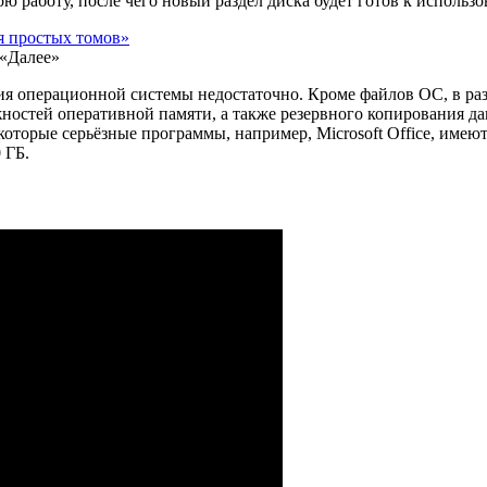
ю работу, после чего новый раздел диска будет готов к использ
«Далее»
 операционной системы недостаточно. Кроме файлов ОС, в раз
жностей оперативной памяти, а также резервного копирования 
оторые серьёзные программы, например, Microsoft Office, имеют
 ГБ.