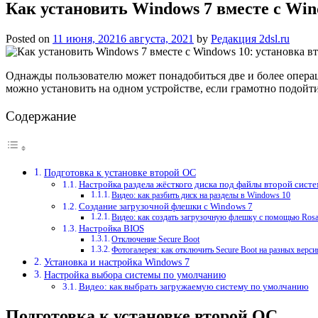
Как установить Windows 7 вместе с Wi
Posted on
11 июня, 2021
6 августа, 2021
by
Редакция 2dsl.ru
Однажды пользователю может понадобиться две и более операц
можно установить на одном устройстве, если грамотно подойти
Содержание
Подготовка к установке второй ОС
Настройка раздела жёсткого диска под файлы второй сист
Видео: как разбить диск на разделы в Windows 10
Создание загрузочной флешки с Windows 7
Видео: как создать загрузочную флешку с помощью Rosa
Настройка BIOS
Отключение Secure Boot
Фотогалерея: как отключить Secure Boot на разных верс
Установка и настройка Windows 7
Настройка выбора системы по умолчанию
Видео: как выбрать загружаемую систему по умолчанию
Подготовка к установке второй ОС