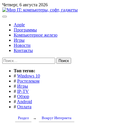
Перейти
Четверг, 6 августа 2026
к
содержимому
Apple
Программы
Компьютерное железо
Игры
Новости
Контакты
Найти:
Toп тегов:
#
Windows 10
#
Ростелеком
#
Игры
#
IP-TV
#
Обзор
#
Android
#
Оплата
Раздел
→
Вокруг Интернета