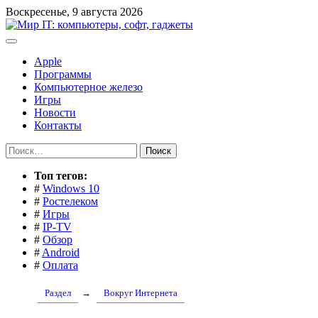
Перейти
Воскресенье, 9 августа 2026
к
содержимому
Apple
Программы
Компьютерное железо
Игры
Новости
Контакты
Найти:
Toп тегов:
#
Windows 10
#
Ростелеком
#
Игры
#
IP-TV
#
Обзор
#
Android
#
Оплата
Раздел
→
Вокруг Интернета