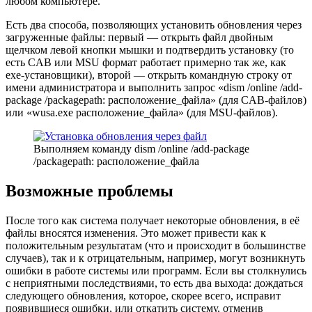
любом компьютере.
Есть два способа, позволяющих установить обновления через
загруженные файлы: первый — открыть файл двойным
щелчком левой кнопки мышки и подтвердить установку (то
есть CAB или MSU формат работает примерно так же, как
exe-установщики), второй — открыть командную строку от
имени администратора и выполнить запрос «dism /online /add-
package /packagepath: расположение_файла» (для CAB-файлов)
или «wusa.exe расположение_файла» (для MSU-файлов).
Выполняем команду dism /online /add-package
/packagepath: расположение_файла
Возможные проблемы
После того как система получает некоторые обновления, в её
файлы вносятся изменения. Это может привести как к
положительным результатам (что и происходит в большинстве
случаев), так и к отрицательным, например, могут возникнуть
ошибки в работе системы или программ. Если вы столкнулись
с неприятными последствиями, то есть два выхода: дождаться
следующего обновления, которое, скорее всего, исправит
появившиеся ошибки, или откатить систему, отменив