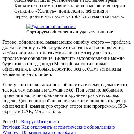
обновления были установлены в последнее время.
Кликните по ним правой клавишей мыши и выберите
функцию «Удалить», подтвердите действия и
перезагрузите компьютер, чтобы система откатилась.
Сортируем обновления и удаляем лишние
Готово, обновление, вызывающее ошибку, стёрто — проблема
должна исчезнуть. Не забудьте отключить автообновление,
чтобы система автоматически снова не загрузила это
проблемное обновление. Включить автообновление можно
будет только тогда, когда Microsoft выпустит новые
обновления, в которых, вероятнее всего, будут устранены
мешающие вам ошибки.
Если у вас есть возможность обновить систему, сделайте это,
так как тем самым вы улучшите её. При этом не забывайте
проверять наличие обновлений вручную раз в несколько
недель. Для ручного обновления можно использовать центр
обновлений, командную строку, сторонние программы, ISO-
образы и CAB, MSU-файлы.
Posted in
Вокруг Интернета
Навигация
Previous:
Как отключить автоматические обновления в
Windows 10 различными способами