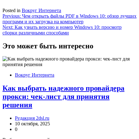
Posted in
Вокруг Интернета
Навигация
Previous:
Чем открыть файлы PDF в Windows 10: обзор лучших
программ и их загрузка на компьютер
по
Next:
Как узнать версию и номер Windows 10: просмотр
записям
сборки различными способами
Это может быть интересно
Вокруг Интернета
Как выбрать надежного провайдера
прокси: чек-лист для принятия
решения
Редакция 2dsl.ru
10 октября, 2025
0