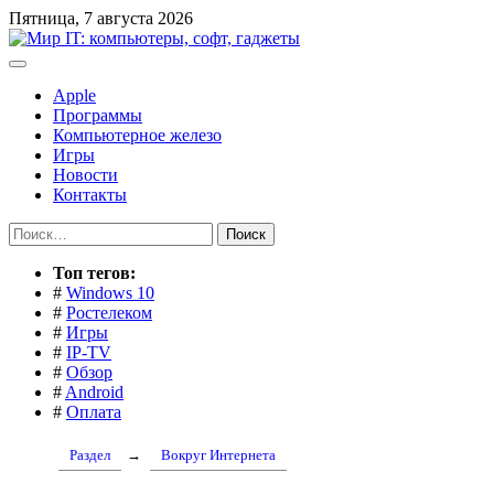
Перейти
Пятница, 7 августа 2026
к
содержимому
Apple
Программы
Компьютерное железо
Игры
Новости
Контакты
Найти:
Toп тегов:
#
Windows 10
#
Ростелеком
#
Игры
#
IP-TV
#
Обзор
#
Android
#
Оплата
Раздел
→
Вокруг Интернета