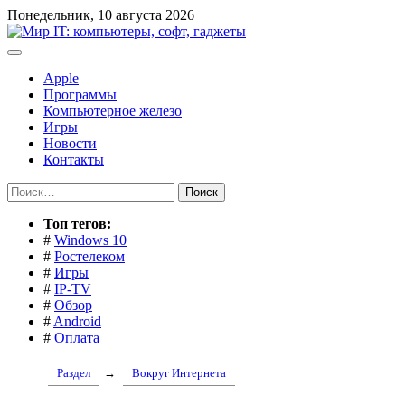
Перейти
Понедельник, 10 августа 2026
к
содержимому
Apple
Программы
Компьютерное железо
Игры
Новости
Контакты
Найти:
Toп тегов:
#
Windows 10
#
Ростелеком
#
Игры
#
IP-TV
#
Обзор
#
Android
#
Оплата
Раздел
→
Вокруг Интернета