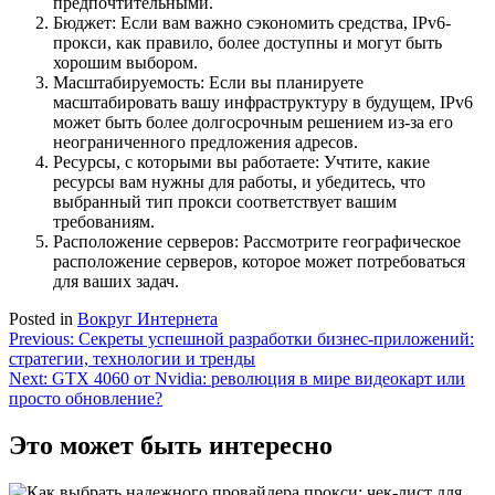
предпочтительными.
Бюджет: Если вам важно сэкономить средства, IPv6-
прокси, как правило, более доступны и могут быть
хорошим выбором.
Масштабируемость: Если вы планируете
масштабировать вашу инфраструктуру в будущем, IPv6
может быть более долгосрочным решением из-за его
неограниченного предложения адресов.
Ресурсы, с которыми вы работаете: Учтите, какие
ресурсы вам нужны для работы, и убедитесь, что
выбранный тип прокси соответствует вашим
требованиям.
Расположение серверов: Рассмотрите географическое
расположение серверов, которое может потребоваться
для ваших задач.
Posted in
Вокруг Интернета
Навигация
Previous:
Секреты успешной разработки бизнес-приложений:
стратегии, технологии и тренды
по
Next:
GTX 4060 от Nvidia: революция в мире видеокарт или
записям
просто обновление?
Это может быть интересно