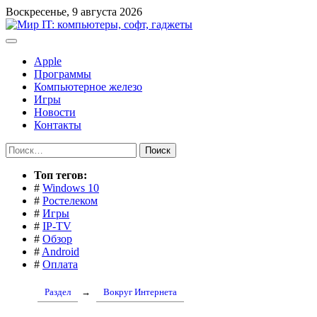
Перейти
Воскресенье, 9 августа 2026
к
содержимому
Apple
Программы
Компьютерное железо
Игры
Новости
Контакты
Найти:
Toп тегов:
#
Windows 10
#
Ростелеком
#
Игры
#
IP-TV
#
Обзор
#
Android
#
Оплата
Раздел
→
Вокруг Интернета