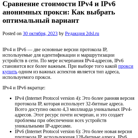
Сравнение стоимости IPv4 и IPv6
анонимных прокси: Как выбрать
оптимальный вариант
Posted on
30 октября, 2023
by
Редакция 2dsl.ru
IPv4 и IPv6 — две основные версии протокола IP,
используемые для идентификации и маршрутизации
устройств в сети. По мере исчерпания IPv4-адресов, IPv6
становится все более важным. При выборе того какой
прокси
купить
одним из важных аспектов является тип адреса,
используемого прокси.
IPv4 и IPv6 вкратце:
IPv4 (Internet Protocol version 4): Это более ранняя версия
протокола IP, которая использует 32-битные адреса.
Всего доступно около 4,3 миллиарда уникальных IPv4-
адресов. Этот ресурс почти исчерпан, и это создает
проблемы при обеспечении всех устройств
уникальными IP-адресами.
IPv6 (Internet Protocol version 6): Это более новая версия
протокола IP, использующая 128-битные адреса. IPv6