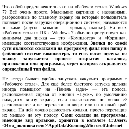
Что собой представляют значки на «Рабочем столе» Windows
7? Всё очень просто. Маленькие картинки с названиями,
разбросанные по главному экрану, на который пользователь
попадает после загрузки операционной системы, называются
значками (другое название — ярлыки, иконки). На всех
«Рабочих столах» ПК с Windows 7 обычно присутствует как
минимум два значка — это «Компьютер» и «Корзина»,
имеющие соответствующие изображения.
Значки по своей
сути являются ссылками на программу, файл или папку в
файловой системе компьютера, то есть после щелчка по
значку запускается процесс открытия каталога,
приложения или программы, через которую открывается
определённый тип файла.
Не всегда бывает удобно запускать какую-то программу с
«Рабочего стола». Для ещё более быстрого запуска ярлыки
иногда помещают на «Панель задач» — эта полоса,
расположенная справа от кнопки «Пуск», по умолчанию
находится внизу экрана, если пользователь не менял её
расположение и не перетаскивал вверх или на правый край
экрана. На ней можно разместить ярлыки, просто перетащив
их мышью на эту полосу.
Сами ссылки на программы,
имеющие вид ярлыков, хранятся в каталоге C:\Users\
<Имя_пользователя>\AppData\Roaming\Microsoft\Internet