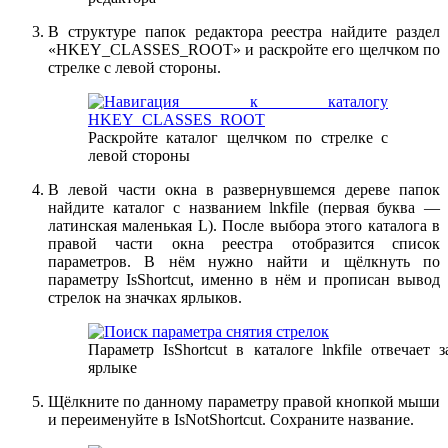
В структуре папок редактора реестра найдите раздел
«HKEY_CLASSES_ROOT» и раскройте его щелчком по
стрелке с левой стороны.
Раскройте каталог щелчком по стрелке с
левой стороны
В левой части окна в развернувшемся дереве папок
найдите каталог с названием lnkfile (первая буква —
латинская маленькая L). После выбора этого каталога в
правой части окна реестра отобразится список
параметров. В нём нужно найти и щёлкнуть по
параметру IsShortcut, именно в нём и прописан вывод
стрелок на значках ярлыков.
Параметр IsShortcut в каталоге lnkfile отвечает
ярлыке
Щёлкните по данному параметру правой кнопкой мыши
и переименуйте в IsNotShortcut. Сохраните название.