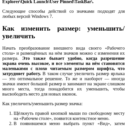
Explorer\Quick Launch\User Pinned\TaskBar\.
Следующие способы действий со значками подходят для
любых версий Windows 7.
Как изменить размер: уменьшить/
увеличить
Начать преобразование внешнего вида своего «Рабочего
стола» и размещённых на нём значков можно с изменения их
размера.
Это также бывает удобно, когда разрешение
экрана очень высокое, и все элементы на нём становятся
маленькими с плохо читаемым размером шрифта, что
затрудняет работу.
В таком случае увеличить размер ярлыка
— это оптимальное решение. То же и наоборот — иногда
значки имеют большой размер и занимают на экране слишком
много места, тогда понадобится их уменьшить, чтобы
высвободить место для новых иконок.
Как увеличить/уменьшить размер значка:
Щёлкнуть правой кнопкой мыши по свободному месту
на «Рабочем столе», появится контекстное меню.
В появившемся меню выбрать пункт «Вид», затем