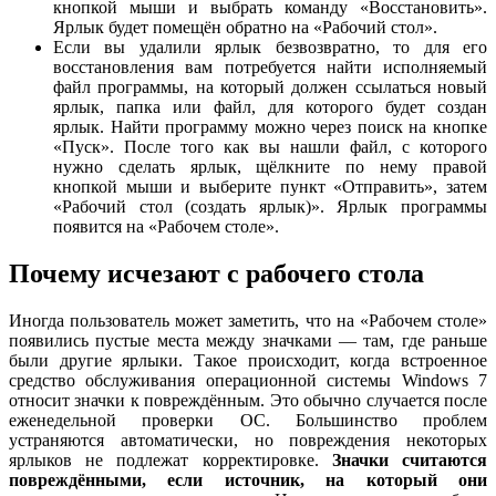
кнопкой мыши и выбрать команду «Восстановить».
Ярлык будет помещён обратно на «Рабочий стол».
Если вы удалили ярлык безвозвратно, то для его
восстановления вам потребуется найти исполняемый
файл программы, на который должен ссылаться новый
ярлык, папка или файл, для которого будет создан
ярлык. Найти программу можно через поиск на кнопке
«Пуск». После того как вы нашли файл, с которого
нужно сделать ярлык, щёлкните по нему правой
кнопкой мыши и выберите пункт «Отправить», затем
«Рабочий стол (создать ярлык)». Ярлык программы
появится на «Рабочем столе».
Почему исчезают с рабочего стола
Иногда пользователь может заметить, что на «Рабочем столе»
появились пустые места между значками — там, где раньше
были другие ярлыки. Такое происходит, когда встроенное
средство обслуживания операционной системы Windows 7
относит значки к повреждённым. Это обычно случается после
еженедельной проверки ОС. Большинство проблем
устраняются автоматически, но повреждения некоторых
ярлыков не подлежат корректировке.
Значки считаются
повреждёнными, если источник, на который они