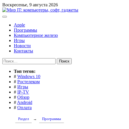
Перейти
Воскресенье, 9 августа 2026
к
содержимому
Apple
Программы
Компьютерное железо
Игры
Новости
Контакты
Найти:
Toп тегов:
#
Windows 10
#
Ростелеком
#
Игры
#
IP-TV
#
Обзор
#
Android
#
Оплата
Раздел
→
Программы