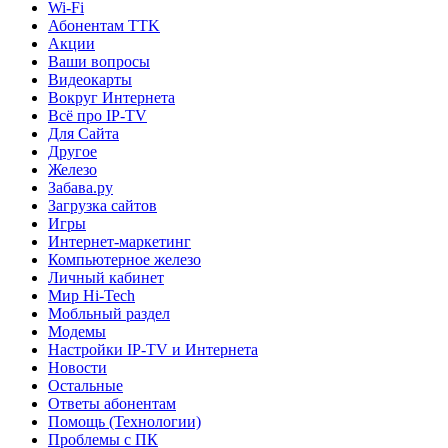
Wi-Fi
Абонентам TTK
Акции
Ваши вопросы
Видеокарты
Вокруг Интернета
Всё про IP-TV
Для Сайта
Другое
Железо
Забава.ру
Загрузка сайтов
Игры
Интернет-маркетинг
Компьютерное железо
Личный кабинет
Мир Hi-Tech
Мобльный раздел
Модемы
Настройки IP-TV и Интернета
Новости
Остальные
Ответы абонентам
Помощь (Технологии)
Проблемы с ПК