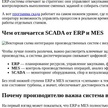
ERP-системы отвечают за стратегию: они управляют закупками,
контролировать выполнение сменных заданий и собирать стати
А вот
программа скада
работает на самом нижнем уровне, где 
оператору возможность управлять процессом в реальном врем
работы отдельных станков.
Чем отличается SCADA от ERP и MES
Чтобы лучше понять различия, важно рассмотреть ключевые зад
производства, а система диспетчеризации связывает цифровой
ERP
— планирование ресурсов, управление закупками, 
MES
— контроль производственных операций, анализ эф
SCADA
— мониторинг оборудования, сбор и визуализаци
Без этой нижней ступени ERP и MES остаются «слепыми» к тек
или состояние турбины, а значит, обеспечивает достоверност
Почему производителю важна система 
На первый взгляд может показаться, что ERP и MES полностью