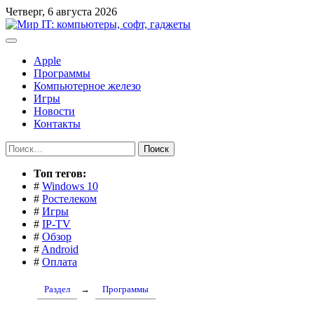
Перейти
Четверг, 6 августа 2026
к
содержимому
Apple
Программы
Компьютерное железо
Игры
Новости
Контакты
Найти:
Toп тегов:
#
Windows 10
#
Ростелеком
#
Игры
#
IP-TV
#
Обзор
#
Android
#
Оплата
Раздел
→
Программы