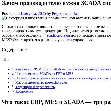
Зачем производителю нужна SCADA сис
Posted on
21 августа, 2025
by
Редакция 2dsl.ru
Сегодня на предприятиях активно внедряются цифровые реше
контролировать выпуск продукции. Но даже самая развитая кор
особый класс решений —
scada система
позволяющая видеть реа
MES? Ответ кроется в различии уровней управления.
Содержание
Что такое ERP, MES и SCADA — три разных уровня управлен
Чем отличается SCADA от ERP и MES
Почему производителю важна система визуализации и управл
Как эти системы взаимодействуют
Тенденции и перспективы
Заключение
Что такое ERP, MES и SCADA — три ра