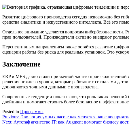
Развитие цифрового производства сегодня невозможно без гиб
средства аналитики и искусственного интеллекта. Всё это пом
Отдельное внимание уделяется вопросам кибербезопасности. Р
прав пользователей. Производители активно внедряют ролевы
Перспективным направлением также остаётся развитие цифров
сценарии работы без риска для реальных установок. Это ускор
Заключение
ERP и MES давно стали привычной частью производственной с
решения нижнего уровня, которые работают с сигналами датчи
дополняются точными данными с производства.
Современные тенденции показывают, что роль таких решений б
двойники и помогают строить более безопасное и эффективное
Posted in
Программы
Навигация
Previous:
Эволюция умных часов: как меняется наше восприятие
Next:
Аутстаф агентство IT: как Augment помогает бизнесу до
по