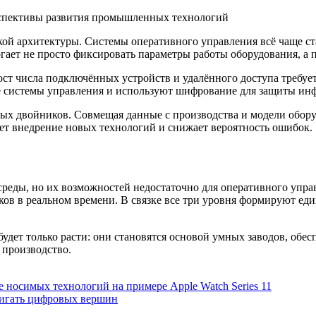
кой архитектуры. Системы оперативного управления всё чаще с
огает не просто фиксировать параметры работы оборудования, а
ост числа подключённых устройств и удалённого доступа требу
е системы управления и используют шифрование для защиты ин
ых двойников. Совмещая данные с производства и модели обору
яет внедрение новых технологий и снижает вероятность ошибок.
реды, но их возможностей недостаточно для оперативного упр
ков в реальном времени. В связке все три уровня формируют ед
удет только расти: они становятся основой умных заводов, об
 производство.
 носимых технологий на примере Apple Watch Series 11
стигать цифровых вершин